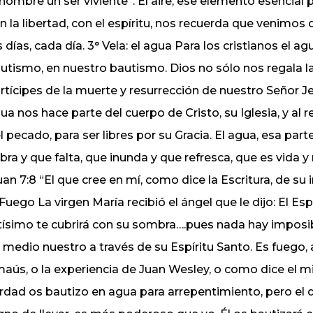
 hombre un ser viviente”. El aire, ese elemento esencial 
n la libertad, con el espíritu, nos recuerda que venimos
s días, cada día. 3° Vela: el agua Para los cristianos el
utismo, en nuestro bautismo. Dios no sólo nos regala l
rtícipes de la muerte y resurrección de nuestro Señor Je
ua nos hace parte del cuerpo de Cristo, su Iglesia, y al 
l pecado, para ser libres por su Gracia. El agua, esa par
bra y que falta, que inunda y que refresca, que es vida y 
uan 7:8 “El que cree en mí, como dice la Escritura, de su i
 Fuego La virgen María recibió el ángel que le dijo: El Esp
tísimo te cubrirá con su sombra….pues nada hay imposib
 medio nuestro a través de su Espíritu Santo. Es fuego,
aús, o la experiencia de Juan Wesley, o como dice el mis
rdad os bautizo en agua para arrepentimiento, pero el q