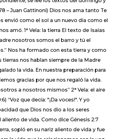
spondiente, se lee los textos del domingo y
8 – Juan Gattinoni) Dios nos ama tanto Te
s envió como el sol a un nuevo día como el
s amó. 1° Vela: la tierra El texto de Isaías
padre nosotros somos el barro y tú el
s.” Nos ha formado con esta tierra y como
as tierras nos hablan siempre de la Madre
egalado la vida. En nuestra preparación para
emos gracias por que nos regaló la vida.
sotros a nosotros mismos” 2° Vela: el aire
:6) “Voz que decía: "¡Da voces!". Y yo
pacidad que Dios nos dio a los seres
l aliento de vida. Como dice Génesis 2:7
ra, sopló en su nariz aliento de vida y fue