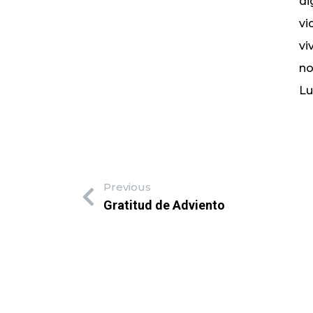
di
vi
vi
no
Lu
Previous
Gratitud de Adviento