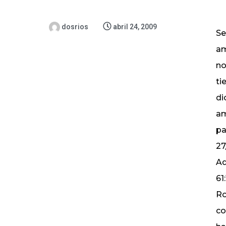
dosrios
abril 24, 2009
Se
am
no
ti
di
am
pa
27
Ad
61
Ro
co