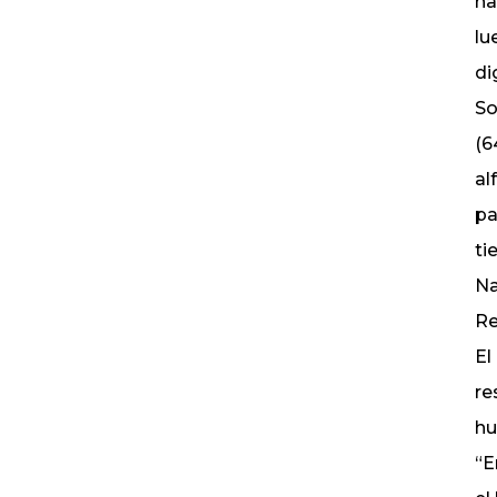
ha
lu
di
So
(6
al
pa
ti
Na
Re
El
re
hu
“E