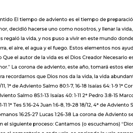
ntido El tiempo de adviento es el tiempo de preparación
or, decidió hacerse uno como nosotros, y llenar la vida,
s regaló la vida, y nos puso a vivir en este mundo don
erra, el aire, el agua y el fuego. Estos elementos nos ay
o Que el autor de la vida es el Dios Creador Necesario
or.” La corona de adviento, este año, tomará estos el
ra recordarnos que Dios nos da la vida, la vida abundant
/11, 1° de Adviento Salmo 80:1-7, 16-18 Isaías 64: 1-9 1° Co
viento Salmo 85:1-13 Isaías 40: 1-11 2° Pedro 3:8-15 Marco
:1-11 1° Tes 5:16-24 Juan 1:6-8, 19-28 18/12, 4° de Adviento 
manos 16:25-27 Lucas 1:26-38 La corona de Adviento se e
n el siguiente proceso: Cantamos (o escuchamos) “Dio