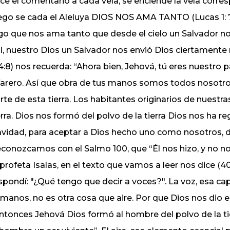
ce el comentario a cada vela, se enciende la vela corre
ego se cada el Aleluya DIOS NOS AMA TANTO (Lucas 1: 7
go que nos ama tanto que desde el cielo un Salvador no
l, nuestro Dios un Salvador nos envió Dios ciertamente no
4:8) nos recuerda: “Ahora bien, Jehová, tú eres nuestro 
farero. Así que obra de tus manos somos todos nosotro
rte de esta tierra. Los habitantes originarios de nuestr
erra. Dios nos formó del polvo de la tierra Dios nos ha r
vidad, para aceptar a Dios hecho uno como nosotros, d
conozcamos con el Salmo 100, que “Él nos hizo, y no no
 profeta Isaías, en el texto que vamos a leer nos dice (40
spondí: "¿Qué tengo que decir a voces?". La voz, esa ca
manos, no es otra cosa que aire. Por que Dios nos dio e
ntonces Jehová Dios formó al hombre del polvo de la tier