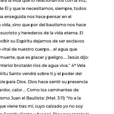
para la vida que lo relacionamos con la voz,
 de Él y que le necesitamos, siempre, todos
 agua enseguida nos hace pensar en el
a vida, sino que por del bautismo nos hace
sucristo y herederos de la vida eterna. El
recibir su Espíritu dejamos de ser esclavos
te vital de nuestro cuerpo… el agua que
muerte, que es placer y peligro…. Jesús dijo:
nterior brotarán ríos de agua viva.” 4° Vela
íritu Santo vendrá sobre ti y el poder del
le para Dios. Dios hace sentir su presencia
 ardor, calor…. Como los caminantes de
mo Juan el Bautista: (Mat. 3:11) “Yo a la
ue viene tras mí, cuyo calzado yo no soy