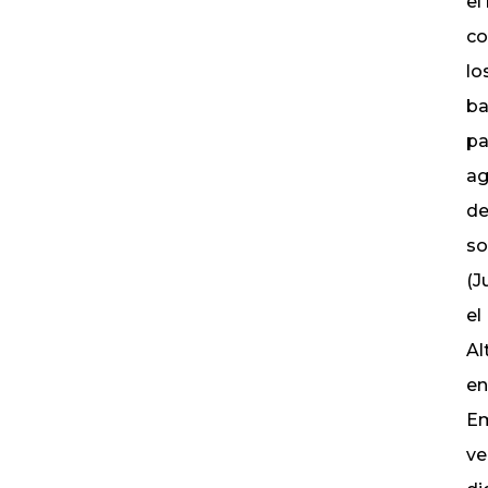
el
co
lo
ba
pa
ag
de
so
(J
el
Al
en
Em
ve