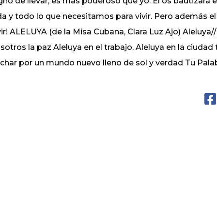
gno de llevar, es más poderoso que yo. Él os bautizará e
da y todo lo que necesitamos para vivir. Pero además e
vir! ALELUYA (de la Misa Cubana, Clara Luz Ajo) Aleluya//
sotros la paz Aleluya en el trabajo, Aleluya en la ciuda
char por un mundo nuevo lleno de sol y verdad Tu Palab