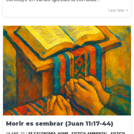
Leer Más
Morir es sembrar (Juan 11:17-44)
19
ABR, 22
/
FE Y ECONOMÍA
HOME
JUSTICIA AMBIENTAL
JUSTICIA