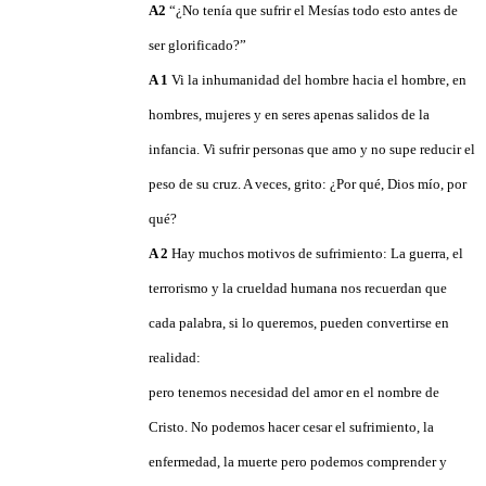
A2
“¿No tenía que sufrir el Mesías todo esto antes de
ser glorificado?”
A 1
Vi la inhumanidad del hombre hacia el hombre, en
hombres, mujeres y en seres apenas salidos de la
infancia. Vi sufrir personas que amo y no supe reducir el
peso de su cruz. A veces, grito: ¿Por qué, Dios mío, por
qué?
A 2
Hay muchos motivos de sufrimiento: La guerra, el
terrorismo y la crueldad humana nos recuerdan que
cada palabra, si lo queremos, pueden convertirse en
realidad:
pero tenemos necesidad del amor en el nombre de
Cristo. No podemos hacer cesar el sufrimiento, la
enfermedad, la muerte pero podemos comprender y