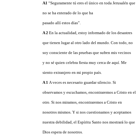
A1
“Seguramente tú eres el único en toda Jerusalén que
no se ha enterado de lo que ha
pasado allí estos días”.
A 2
En la actualidad, estoy informado de los desastres
que tienen lugar al otro lado del mundo. Con todo, no
soy consciente de las pruebas que sufren mis vecinos
y no sé quien celebra fiesta muy cerca de aquí. Me
siento extranjero en mi propio país.
A
1
A
veces es necesario guardar silencio. Si
observamos y escuchamos, encontraremos a Cristo en el
otro. Si nos miramos, encontraremos a Cristo en
nosotros mismos. Y si nos cuestionamos y aceptamos
nuestra debilidad, el Espíritu Santo nos mostrará lo que
Dios espera de nosotros.