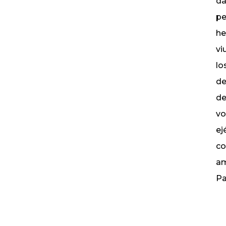
dá
pe
he
vi
lo
de
de
vo
ej
co
am
Pa