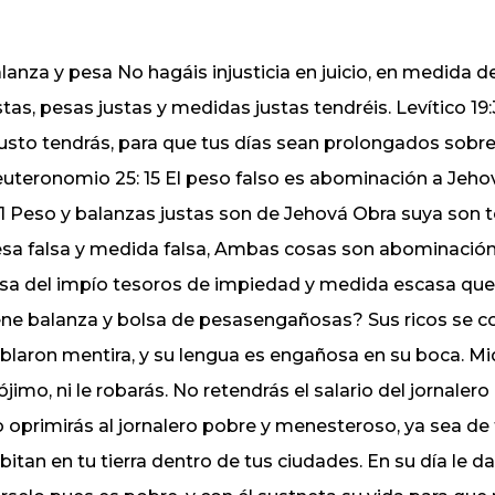
lanza y pesa No hagáis injusticia en juicio, en medida de
stas, pesas justas y medidas justas tendréis. Levítico 19
justo tendrás, para que tus días sean prolongados sobre 
uteronomio 25: 15 El peso falso es abominación a Jehov
: 1 Peso y balanzas justas son de Jehová Obra suya son to
sa falsa y medida falsa, Ambas cosas son abominación 
sa del impío tesoros de impiedad y medida escasa que 
ene balanza y bolsa de pesasengañosas? Sus ricos se c
blaron mentira, y su lengua es engañosa en su boca. Miq
ójimo, ni le robarás. No retendrás el salario del jornalero
 oprimirás al jornalero pobre y menesteroso, ya sea de
bitan en tu tierra dentro de tus ciudades. En su día le dar