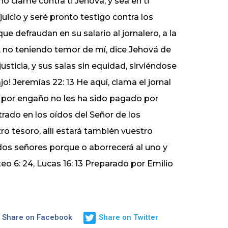
o clame contra ti Jehová, y sea en ti
uicio y seré pronto testigo contra los
que defraudan en su salario al jornalero, a la
ero, no teniendo temor de mí, dice Jehová de
justicia, y sus salas sin equidad, sirviéndose
jo! Jeremías 22: 13 He aquí, clama el jornal
l por engaño no les ha sido pagado por
rado en los oídos del Señor de los
ro tesoro, allí estará también vuestro
 dos señores porque o aborrecerá al uno y
teo 6: 24, Lucas 16: 13 Preparado por Emilio
Share on Facebook
Share on Twitter