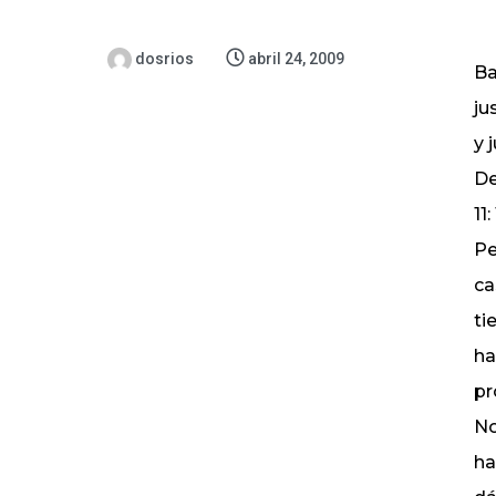
dosrios
abril 24, 2009
Ba
ju
y 
De
11
Pe
ca
ti
ha
pr
No
ha