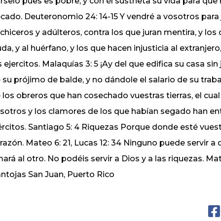
rselo pues es pobre, y con él sustneta su vida para que n
cado. Deuteronomio 24: 14-15 Y vendré a vosotros para j
chiceros y adúlteros, contra los que juran mentira, y los 
uda, y al huérfano, y los que hacen injusticia al extranj
s ejercitos. Malaquías 3: 5 ¡Ay del que edifica su casa sin 
 su prójimo de balde, y no dándole el salario de su traba
 los obreros que han cosechado vuestras tierras, el cua
sotros y los clamores de los que habían segado han ent
ércitos. Santiago 5: 4 Riquezas Porque donde esté vuest
razón. Mateo 6: 21, Lucas 12: 34 Ninguno puede servir a
ará al otro. No podéis servir a Dios y a las riquezas. Ma
ntojas San Juan, Puerto Rico