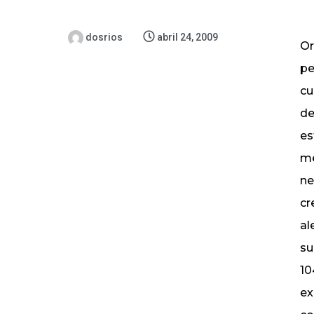
dosrios
abril 24, 2009
Or
pe
cu
de
es
me
ne
cr
al
su
10
ex