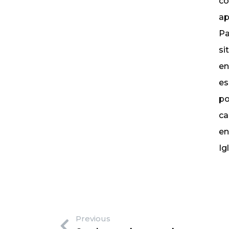
co
ap
Pa
si
en
es
po
ca
en
Ig
Previous