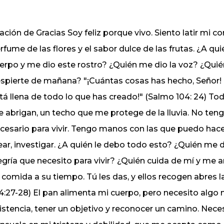
ación de Gracias Soy feliz porque vivo. Siento latir mi co
rfume de las flores y el sabor dulce de las frutas. ¿A q
erpo y me dio este rostro? ¿Quién me dio la voz? ¿Qu
spierte de mañana? "¡Cuántas cosas has hecho, Señor! To
tá llena de todo lo que has creado!" (Salmo 104: 24) To
 abrigan, un techo que me protege de la lluvia. No teng
cesario para vivir. Tengo manos con las que puedo hac
ear, investigar. ¿A quién le debo todo esto? ¿Quién me 
egría que necesito para vivir? ¿Quién cuida de mí y me 
 comida a su tiempo. Tú les das, y ellos recogen abres l
4:27-28) El pan alimenta mi cuerpo, pero necesito algo m
istencia, tener un objetivo y reconocer un camino. Ne