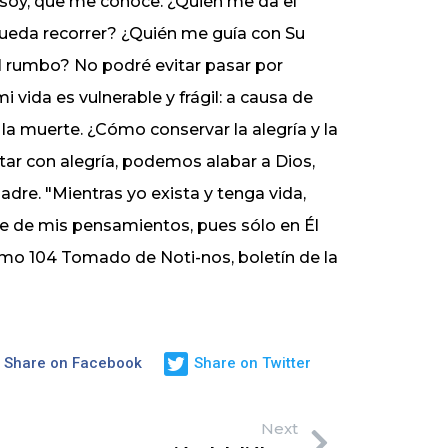
 soy, que me conoce. ¿Quién me da el
ueda recorrer? ¿Quién me guía con Su
l rumbo? No podré evitar pasar por
mi vida es vulnerable y frágil: a causa de
la muerte. ¿Cómo conservar la alegría y la
r con alegría, podemos alabar a Dios,
dre. "Mientras yo exista y tenga vida,
se de mis pensamientos, pues sólo en Él
almo 104 Tomado de Noti-nos, boletín de la
Share on Facebook
Share on Twitter
Next