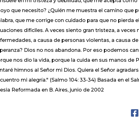
nsuele en mi tristeza y debilidad, que me acepta como
oyo que necesito? ¿Quién me muestra el camino que p
labra, que me corrige con cuidado para que no pierda e
tuaciones difíciles. A veces siento gran tristeza, a veces 
fermedades, a causa de personas violentas, a causa de 
peranza? Dios no nos abandona. Por eso podemos canta
rque nos dio la vida, porque la cuida en sus manos de Pa
ntaré himnos al Señor mi Dios. Quiera el Señor agradar
cuentro mi alegría." (Salmo 104: 33-34) Basada en el S
lesia Reformada en B. Aires, junio de 2002