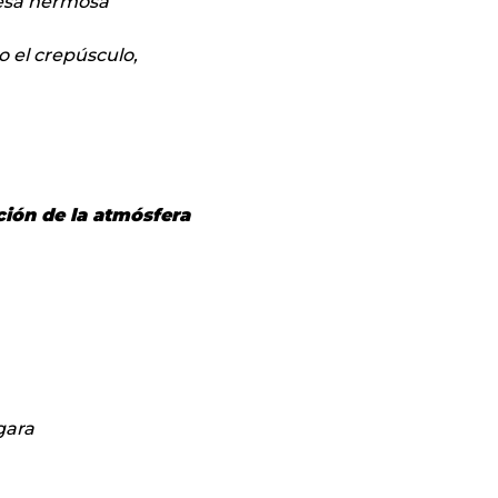
 esa hermosa
o el crepúsculo,
ión de la atmósfera
gara