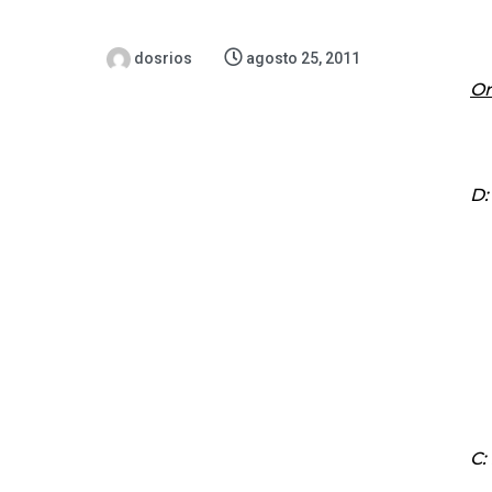
dosrios
agosto 25, 2011
Or
D:
C: