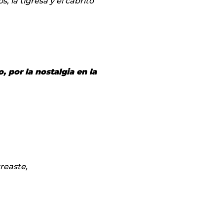
s, la tigresa y el cabrito
, por la nostalgia en la
reaste,