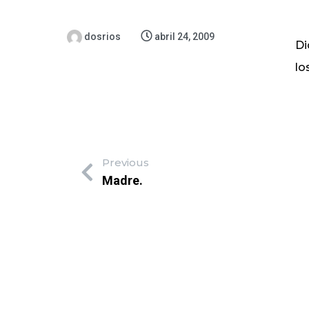
dosrios
abril 24, 2009
Di
lo
Previous
Madre.