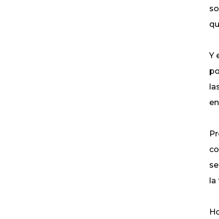
so
qu
Y 
po
la
en
Pr
co
se
la
Ho