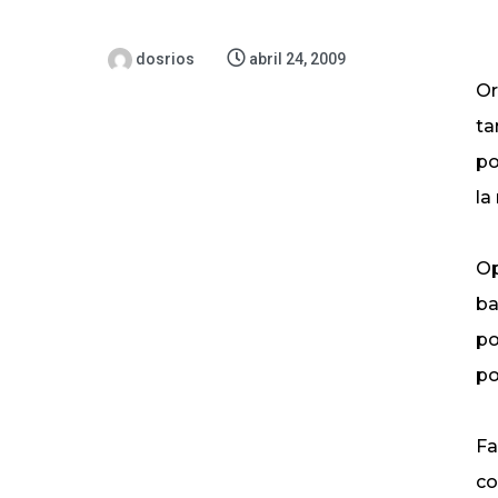
dosrios
abril 24, 2009
Or
ta
po
la
Op
ba
po
po
Fa
co