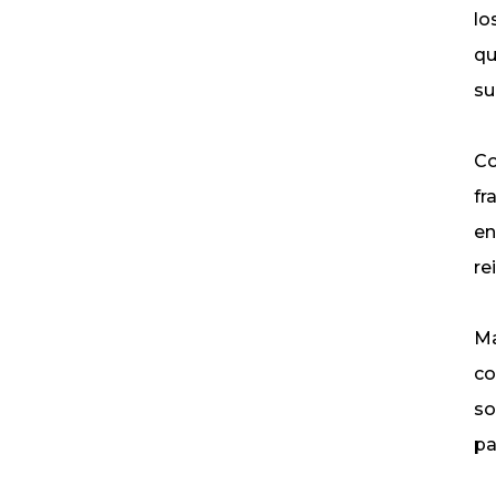
lo
qu
su
Co
fr
en
re
Ma
co
so
pa