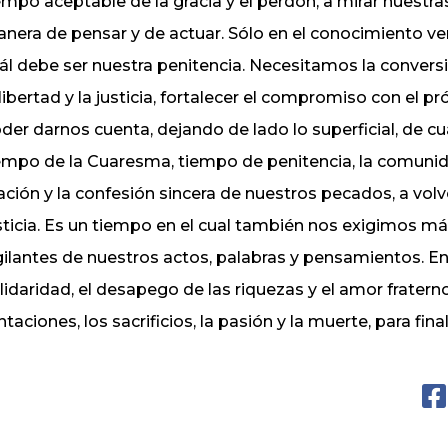
empo aceptable de la gracia y el perdón, a mirar nuestra
nera de pensar y de actuar. Sólo en el conocimiento
ál debe ser nuestra penitencia. Necesitamos la conversi
 libertad y la justicia, fortalecer el compromiso con el
der darnos cuenta, dejando de lado lo superficial, de c
empo de la Cuaresma, tiempo de penitencia, la comunidad
ación y la confesión sincera de nuestros pecados, a volv
sticia. Es un tiempo en el cual también nos exigimos
gilantes de nuestros actos, palabras y pensamientos. En
lidaridad, el desapego de las riquezas y el amor fraterno
ntaciones, los sacrificios, la pasión y la muerte, para fin