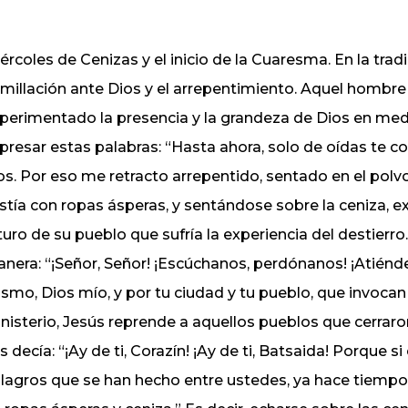
ércoles de Cenizas y el inicio de la Cuaresma. En la tradi
millación ante Dios y el arrepentimiento. Aquel hombr
perimentado la presencia y la grandeza de Dios en medio
presar estas palabras: “Hasta ahora, solo de oídas te c
os. Por eso me retracto arrepentido, sentado en el polvo
stía con ropas ásperas, y sentándose sobre la ceniza, e
turo de su pueblo que sufría la experiencia del destierr
nera: “¡Señor, Señor! ¡Escúchanos, perdónanos! ¡Atiénden
smo, Dios mío, y por tu ciudad y tu pueblo, que invocan
nisterio, Jesús reprende a aquellos pueblos que cerraron
s decía: “¡Ay de ti, Corazín! ¡Ay de ti, Batsaida! Porque s
lagros que se han hecho entre ustedes, ya hace tiempo 