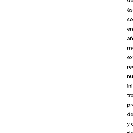
de
ás
so
en
añ
ma
ex
re
nu
in
tr
pr
de
y 