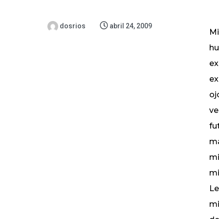
dosrios
abril 24, 2009
Mi
hu
ex
ex
oj
ve
fu
ma
mi
mi
Le
mi