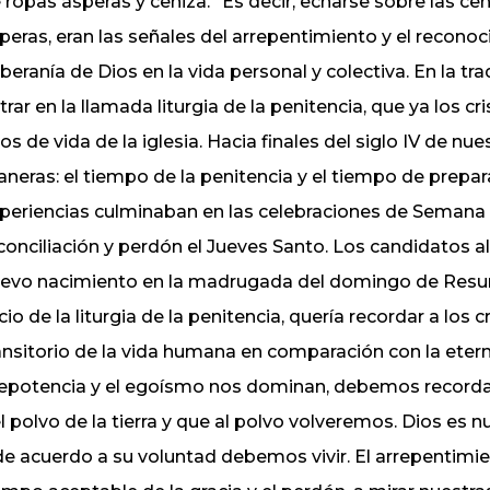
 ropas ásperas y ceniza.” Es decir, echarse sobre las ce
peras, eran las señales del arrepentimiento y el recono
beranía de Dios en la vida personal y colectiva. En la tr
trar en la llamada liturgia de la penitencia, que ya los
os de vida de la iglesia. Hacia finales del siglo IV de n
neras: el tiempo de la penitencia y el tiempo de prepar
periencias culminaban en las celebraciones de Semana S
conciliación y perdón el Jueves Santo. Los candidatos 
evo nacimiento en la madrugada del domingo de Resurre
icio de la liturgia de la penitencia, quería recordar a los
ansitorio de la vida humana en comparación con la etern
epotencia y el egoísmo nos dominan, debemos recordar
l polvo de la tierra y que al polvo volveremos. Dios es 
de acuerdo a su voluntad debemos vivir. El arrepentimi