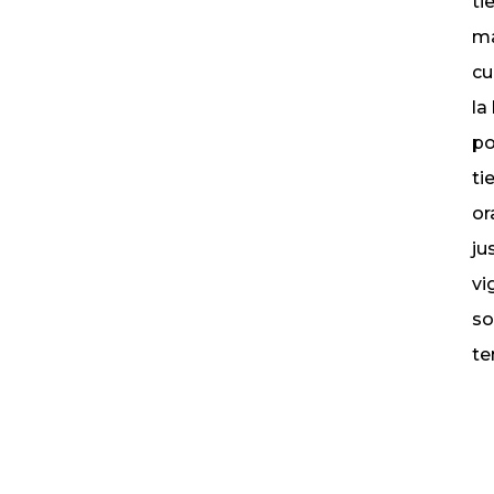
ti
ma
cu
la
po
ti
or
ju
vi
so
te