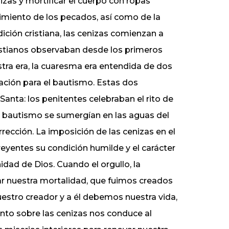
nizas y mortificar el cuerpo con ropas
cimiento de los pecados, así como de la
adición cristiana, las cenizas comienzan a
 cristianos observaban desde los primeros
uestra era, la cuaresma era entendida de dos
ación para el bautismo. Estas dos
anta: los penitentes celebraban el rito de
al bautismo se sumergían en las aguas del
cción. La imposición de las cenizas en el
 creyentes su condición humilde y el carácter
idad de Dios. Cuando el orgullo, la
 nuestra mortalidad, que fuimos creados
nuestro creador y a él debemos nuestra vida,
ento sobre las cenizas nos conduce al