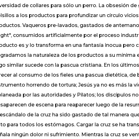
versidad de collares para sólo un perro. La obsesión de
lsillos a los productos para profundizar un círculo vicios
oductos. Vaqueros pre-lavados, gastados de antemano, h
ight", consumidos artificialmente por el proceso indust
oducto es y lo transforma en una fantasía inocua pero c
gradamos la naturaleza de los productos a su mínima ex
go similar sucede con la pascua cristiana. En los último
recer al consumo de los fieles una pascua dietética, de ba
strumento horrendo de tortura; Jesús ya no es más la ví
planeada por las autoridades y Pilatos; los discípulos no
saparecen de escena para reaparecer luego de la resurr
 escándalo de la cruz ha sido gastado de tal manera qu
to para todos los estómagos. Cargar la cruz se ha tran
ñala ningún dolor ni sufrimiento. Mientras la cruz se ve