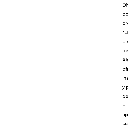
Di
bo
pr
"L
pr
de
Al
of
in
y 
de
El
ap
se