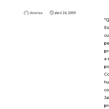
dosrios
abril 24, 2009
"Q
Es
cu
pe
pr
a 
po
Co
hu
co
Ja
pr