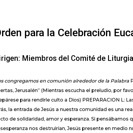
rden para la Celebración Euca
irigen: Miembros del Comité de Liturgi
s congregamos en comunión alrededor de la Palabra
PRELUDIO Por el grupo coral: “Abre tus puertas, Jerusalén” (Mientras escucha el preludio, por favor, guarde silencio, tome su asiento y prepárese para rendirle culto a Dios) PREPARACION L: Las palmas y los hosannas han quedado atrás, la entrada de Jesús a nuestra comunidad es u