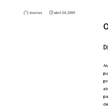
dosrios
abril 24, 2009
O
D
No