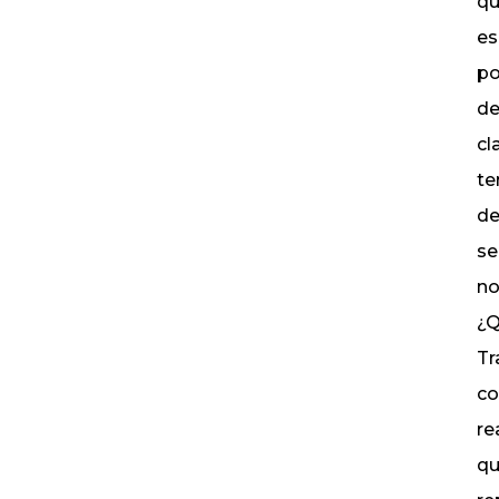
qu
es
po
de
cl
te
de
se
no
¿Q
Tr
co
re
qu