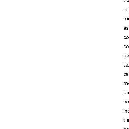
ti
li
mu
es
co
co
gé
te
ca
mo
pa
no
in
ti