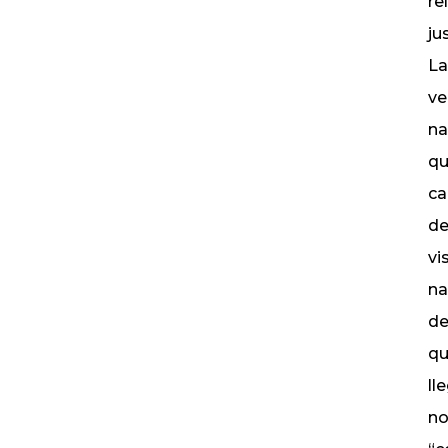
re
ju
La
ve
na
qu
ca
de
vi
na
de
qu
ll
no