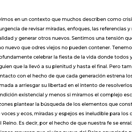
vimos en un contexto que muchos describen como crisis
 urgencia de revisar miradas, enfoques, las referencias 
alidad y generar otros nuevos. Sentimos una tensión q
no nuevo que odres viejos no pueden contener. Tenem
ofundamente celebrar la fiesta de la vida donde todos
guien que la llevó a su plenitud y hasta el final. Pero
ntacto con el hecho de que cada generación estrena los
amada a arriesgar su libertad en el intento de resolverl
ndición existencial y menos si miramos el complejo esc
zones plantear la búsqueda de los elementos que const
 voces y ecos, miradas y espejos es ineludible para lo
l Reino. Es decir, por el hecho de que nuestra fe se enr