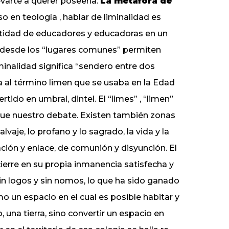
evarte a querer poseerla.
La metáfora de
 en teología , hablar de liminalidad es
ntidad de educadores y educadoras en un
 desde los “lugares comunes” permiten
inalidad significa “sendero entre dos
a al término limen que se usaba en la Edad
ido en umbral, dintel. El “limes” , “limen”
e nuestro debate. Existen también zonas
salvaje, lo profano y lo sagrado, la vida y la
ción y enlace, de comunión y disyunción. El
cierre en su propia inmanencia satisfecha y
 sin logos y sin nomos, lo que ha sido ganado
mo un espacio en el cual es posible habitar y
 una tierra, sino convertir un espacio en