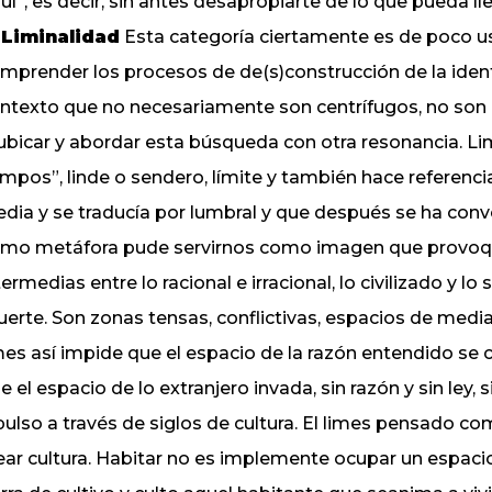
uí”, es decir, sin antes desapropiarte de lo que pueda ll
 Liminalidad
Esta categoría ciertamente es de poco uso
mprender los procesos de de(s)construcción de la ide
ntexto que no necesariamente son centrífugos, no son
ubicar y abordar esta búsqueda con otra resonancia. Lim
mpos”, linde o sendero, límite y también hace referenci
dia y se traducía por lumbral y que después se ha convert
mo metáfora pude servirnos como imagen que provoqu
termedias entre lo racional e irracional, lo civilizado y lo 
erte. Son zonas tensas, conflictivas, espacios de media
mes así impide que el espacio de la razón entendido se 
e el espacio de lo extranjero invada, sin razón y sin ley,
pulso a través de siglos de cultura. El limes pensado co
ear cultura. Habitar no es implemente ocupar un espacio,