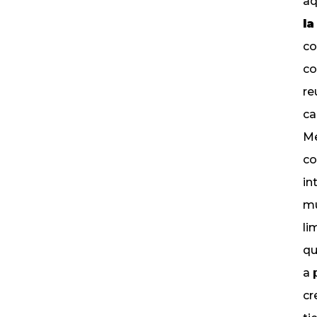
aq
la
co
co
re
ca
Me
co
in
mu
li
qu
a 
cr