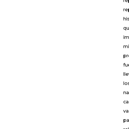
re
re
hi
qu
im
mi
pr
fu
ll
lo
na
ca
va
pa