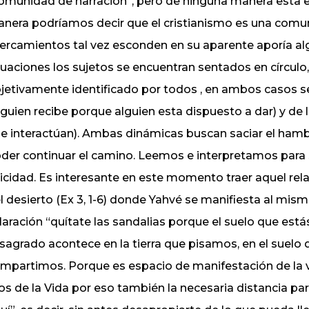
omunidad de narración”, pero de ninguna manera esta es
nera podríamos decir que el cristianismo es una com
ercamientos tal vez esconden en su aparente aporía a
tuaciones los sujetos se encuentran sentados en círculo,
jetivamente identificado por todos , en ambos casos s
lguien recibe porque alguien esta dispuesto a dar) y de 
e interactúan). Ambas dinámicas buscan saciar el ham
der continuar el camino. Leemos e interpretamos para 
licidad. Es interesante en este momento traer aquel relat
l desierto (Ex 3, 1-6) donde Yahvé se manifiesta al mism
laración “quítate las sandalias porque el suelo que está
 sagrado acontece en la tierra que pisamos, en el suelo 
mpartimos. Porque es espacio de manifestación de la vid
os de la Vida por eso también la necesaria distancia pa