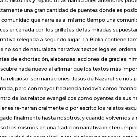
lató historias y repitió otras narraciones anteriores po
stamente una gran cantidad de puentes donde es posible
 comunidad que narra es al mismo tiempo una comunid
ces encerrada con los grilletes de las miradas supuest
rrativa relegada a segundo lugar. La Biblia contiene ta
e no son de naturaleza narrativa: textos legales, ordena
rtas de exhortación, alabanzas, acciones de gracias, h
scubre nada nuevo al afirmar que los textos más impor
sta religioso, son narraciones. Jesús de Nazaret se no
rrada, pero con mayor frecuencia todavía como “narrad
ntro de los relatos evangélicos como oyentes de sus n
ienes re-narran oralmente o por escrito los relatos esc
egado finalmente hasta nosotros, y cuando volvemos a na
sotros mismos en una tradición narrativa ininterrumpida