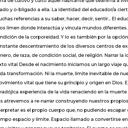
erra de cultivo y culto aquel habitante que seanima a vivir
gado y o-bligado a ella. La identidad del educador/a c
chas referencias a su saber, hacer, decir, sentir... El 
os limen donde interactúa y vincula mundos diferentes. 
ndición de la corporeidad. Y lo es también por la opci
nstante descentramiento de los diversos centros de exc
nero, de raza, de condición social, de religión. Narrar la
xto vital Desde el nacimiento iniciamos un largo viaje q
da transformación. Ni la muerte, límite inevitable de n
vimiento vital que tiene su principio y origen en Dios. 
radójica experiencia de la vida renaciendo en la muerte 
s atrevemos a re-narrar construyendo nuestros propios te
terpretar es el propio cuerpo que, no pudiendo escapar 
empo espacio y límite. Espacio llamado a convertirse en 