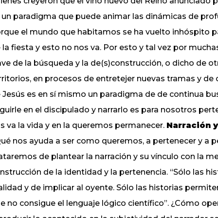
ienes creyeron que el vino nuevo del Reino anunciado p
 un paradigma que puede animar las dinámicas de profun
rque el mundo que habitamos se ha vuelto inhóspito p
 la fiesta y esto no nos va. Por esto y tal vez por muc
ave de la búsqueda y la de(s)construcción, o dicho de 
rritorios, en procesos de entretejer nuevas tramas y de
 Jesús es en sí mismo un paradigma de de continua bu
guirle en el discipulado y narrarlo es para nosotros pert
s va la vida y en la queremos permanecer.
Narración y
ué nos ayuda a ser como queremos, a pertenecer y a 
ataremos de plantear la narración y su vínculo con la
nstrucción de la identidad y la pertenencia. “Sólo las hi
alidad y de implicar al oyente. Sólo las historias permite
e no consigue el lenguaje lógico científico”. ¿Cómo oper