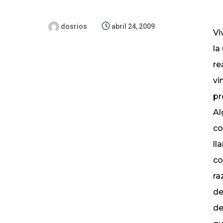
dosrios
abril 24, 2009
Vi
la
re
vi
pr
Al
co
ll
co
ra
de
de