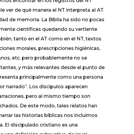
demos encontrar en los registros del NT
 ver de qué manera el NT interpreta al AT.
ad de memoria. La Biblia ha sido no pocas
amente científicas quedando su vertiente
mbién, tanto en el AT como en el NT, textos
ciones morales, prescripciones higiénicas,
imnos, etc. pero probablemente no se
tantes, y más relevantes desde el punto de
s presenta principalmente como una persona
or narrado”. Los discípulos aparecen
arraciones, pero al mismo tiempo son
uchados. De este modo, tales relatos han
rrar las historias bíblicas nos incluimos
. El discipulado cristiano es una