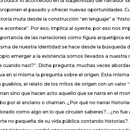
producir lo acontecido en la subjetividad del narrador s
proponen el pasado y ofrecer nuevas oportunidades. C
storia muta desde la construcción “en lenguaje” a “hist
e acontece”. Por eso, implica al oyente, por eso nos imp
portancia de las narraciones como figura arquetípica e
sma de nuestra identidad se hace desde la búsqueda de
opio emerger a la existencia somos llevados a nuestra 
e cuando nací?”. Dicha pregunta, muchas veces abordada
eva en sí misma la pregunta sobre el origen. Esta mism
s pueblos, el relato de los mitos de origen con un valor
rran sino que hacen acto aquello que se narra en el mom
bo por el anciano o chaman. ¿Por qué no narrar histori
lorado como algo en lo que circulen saberes?… ¿no fue
rte no pequeña de su vida pública contando historias?. 