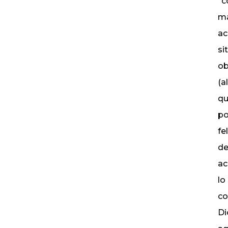
“c
ma
ac
si
ob
(a
qu
po
fe
de
ac
lo
co
Di