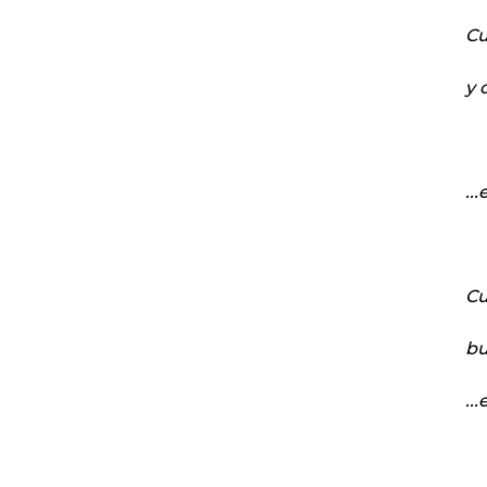
Cu
y 
..
Cu
bu
..