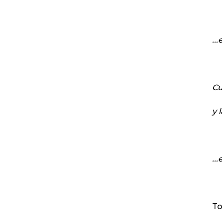
..
Cu
y 
..
To