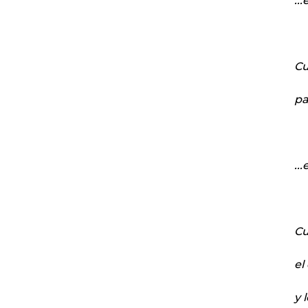
..
Cu
pa
..
Cu
el
y 