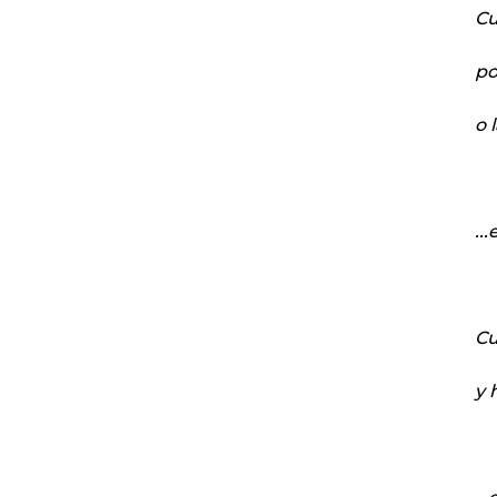
Cu
po
o 
..
Cu
y 