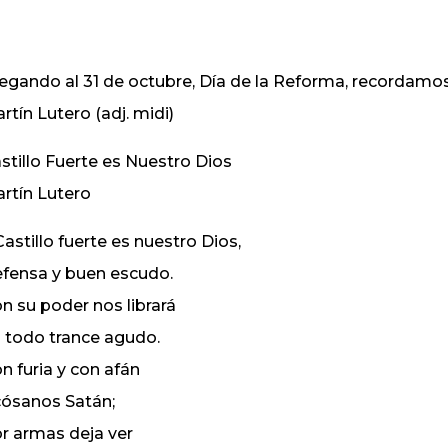
egando al 31 de octubre, Día de la Reforma, recordam
rtín Lutero (adj. midi)
stillo Fuerte es Nuestro Dios
rtín Lutero
 Castillo fuerte es nuestro Dios,
fensa y buen escudo.
n su poder nos librará
 todo trance agudo.
n furia y con afán
ósanos Satán;
r armas deja ver