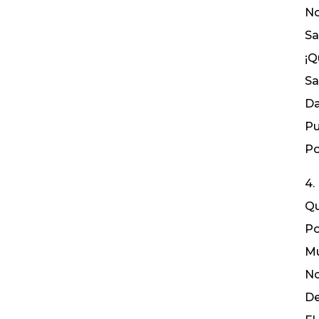
No
Sa
¡Q
Sa
Da
Pu
Po
4.
Qu
Po
Mu
No
De