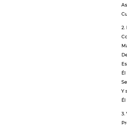
As
Cu
2.
Co
Má
De
Es
Él
Se
Y 
Él
3.
Pr