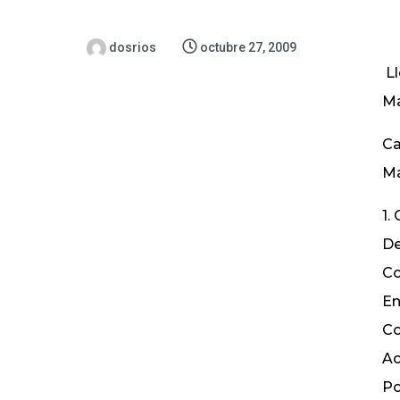
dosrios
octubre 27, 2009
Ll
Ma
Ca
Ma
1.
De
Co
En
Co
Ac
Po