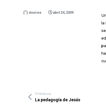
dosrios
abril 24, 2009
Un
la
se
ed
pa
ha
cu
Previous
La pedagogía de Jesús