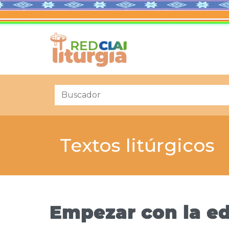
Textos litúrgicos
Empezar con la e