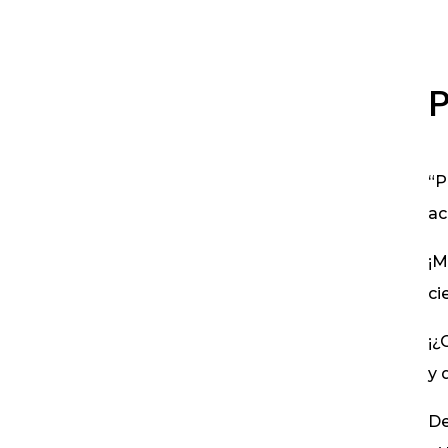
P
“P
ac
¡M
ci
¡¿
y 
De