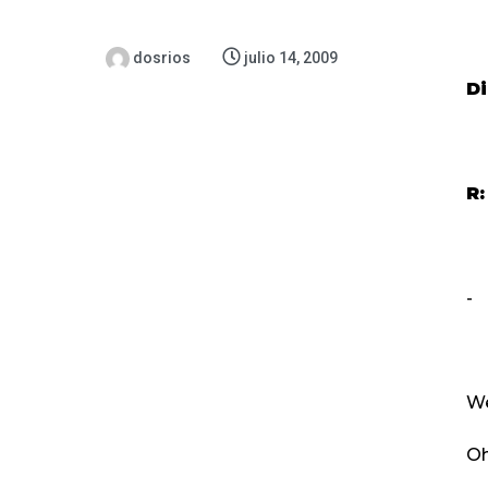
dosrios
julio 14, 2009
Di
R:
-
We
Oh