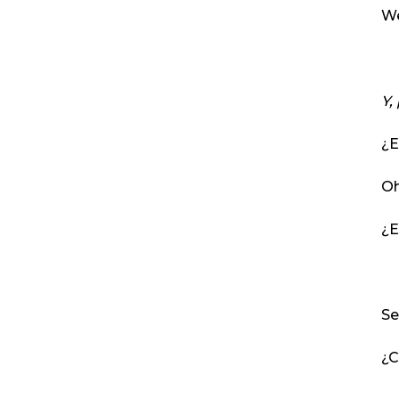
We
Y,
¿E
Oh
¿E
Se
¿C