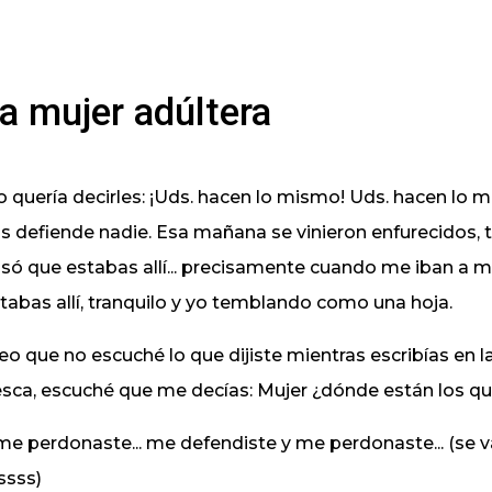
a mujer adúltera
o quería decirles: ¡Uds. hacen lo mismo! Uds. hacen lo m
s defiende nadie. Esa mañana se vinieron enfurecidos, ten
só que estabas allí... precisamente cuando me iban a ma
tabas allí, tranquilo y yo temblando como una hoja.
eo que no escuché lo que dijiste mientras escribías en l
esca, escuché que me decías: Mujer ¿dónde están los q
me perdonaste... me defendiste y me perdonaste... (se
ssss)