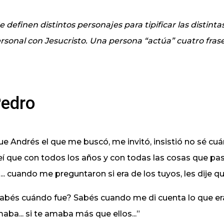
Se definen distintos personajes para tipificar las disti
rsonal con Jesucristo. Una persona “actúa” cuatro frases,
edro
ue Andrés el que me buscó, me invitó, insistió no sé cuá
eí que con todos los años y con todas las cosas que pas
... cuando me preguntaron si era de los tuyos, les dije que
abés cuándo fue? Sabés cuando me di cuenta lo que era
aba... si te amaba más que ellos...”