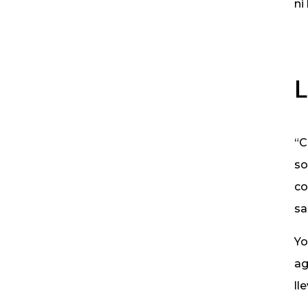
ni
L
“C
so
co
sa
Yo
ag
ll