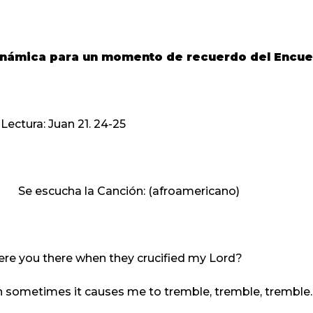
námica para un momento de recuerdo del Encuen
Lectura: Juan 21. 24-25
Se escucha
la Canción
: (afroamericano)
re you there when they crucified my Lord?
 sometimes it causes me to tremble, tremble, tremble.