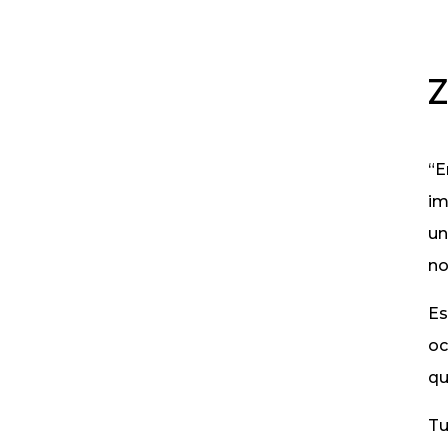
Z
“E
im
un
no
Es
oc
qu
Tu