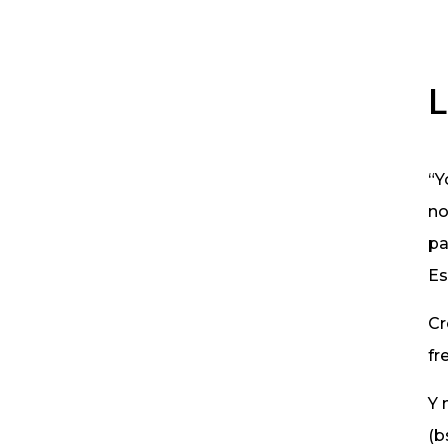
L
“Y
no
pa
Es
Cr
fr
Y 
(b