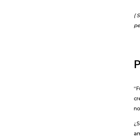
( 
pe
P
“F
cr
no
¿S
am