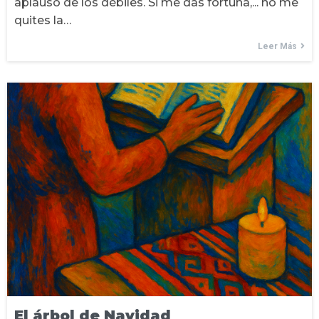
aplauso de los débiles. Si me das fortuna,... no me
quites la…
Leer Más
El árbol de Navidad