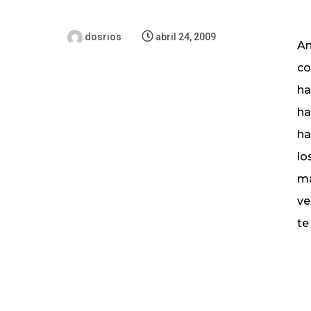
dosrios
abril 24, 2009
An
co
ha
ha
ha
lo
má
ve
te