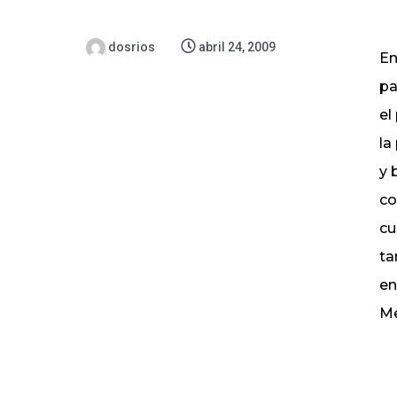
dosrios
abril 24, 2009
En
pa
el
la
y 
co
cu
ta
en
Me