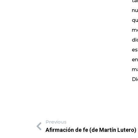
ta
nu
qu
me
di
es
en
ma
Di
Previous
Afirmación de fe (de Martín Lutero)