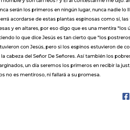
n horrible y son tan feos? y Él al contestarme me dijo: 
nca serán los primeros en ningún lugar, nunca nadie lo ll
errá acordarse de estas plantas espinosas como sí, las 
sas y en altares, por eso digo que es una mentira "los
ciendo lo que dice Jesús es tan cierto que "los postrero
tuvieron con Jesús, pero si los espinos estuvieron de c
 la cabeza del Señor De Señores. Así también los pobres 
rginados, un día seremos los primeros en recibir la jus
os no es mentiroso, ni fallará a su promesa.