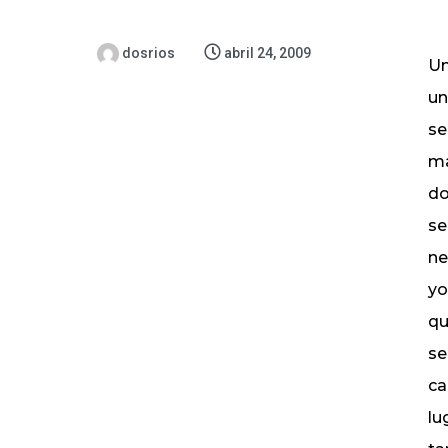
dosrios
abril 24, 2009
Un
un
se
ma
do
se
ne
yo
qu
se
ca
lu