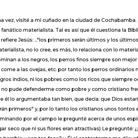
a vez, visité a mi cuñado en la ciudad de Cochabamba. 
 fanático materialista. Tal es así que él cuestiona la Bib
 refiere Jesús: ..."los primeros serán últimos y los últim
terialista, no lo cree, es más, lo relaciona con lo mate
minan a los negros, los perros finos siempre son mejor 
 come a las ovejas, etc. por tanto los perros ordinarios 
gros indios, ni los pobres como los ricos que siempre o
 no pude defenderme como pobre y como cristiano fren
e él lo argumentaba tan bien, que decía: que Dios estar
rán primeros" y, por lo tanto los cristianos unos tontos
minando por el campo le pregunté acerca de unos espi
gar seco que ni sus flores eran atractivas) Le pregunté: