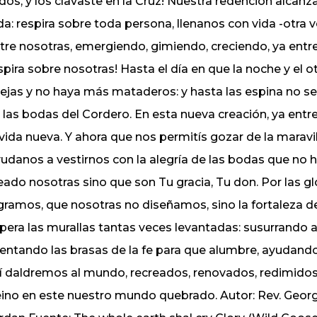
dos, y los clavaste en la Cruz! Nuestra redención alcanza
da: respira sobre toda persona, llenanos con vida -otra 
tre nosotras, emergiendo, gimiendo, creciendo, ya entre 
spira sobre nosotras! Hasta el día en que la noche y el 
ejas y no haya más mataderos: y hasta las espina no se
 las bodas del Cordero. En esta nueva creación, ya entre
 vida nueva. Y ahora que nos permitís gozar de la maravill
udanos a vestirnos con la alegría de las bodas que n
eado nosotras sino que son Tu gracia, Tu don. Por las g
gramos, que nosotras no diseñamos, sino la fortaleza del
pera las murallas tantas veces levantadas: susurrando a 
entando las brasas de la fe para que alumbre, ayudandon
í daldremos al mundo, recreados, renovados, redimidos,
ino en este nuestro mundo quebrado. Autor: Rev. Georg