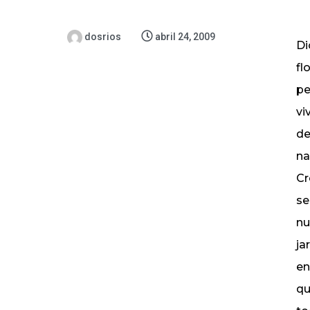
dosrios
abril 24, 2009
Di
fl
pe
vi
de
na
Cr
se
nu
ja
en
qu