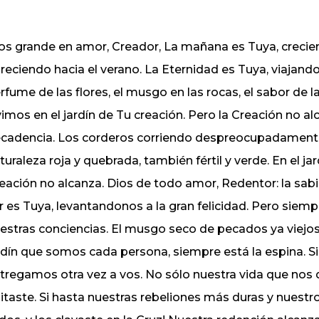
os grande en amor, Creador, La mañana es Tuya, crecien
oreciendo hacia el verano. La Eternidad es Tuya, viajando
rfume de las flores, el musgo en las rocas, el sabor de l
vimos en el jardín de Tu creación. Pero la Creación no al
cadencia. Los corderos corriendo despreocupadamente:
turaleza roja y quebrada, también fértil y verde. En el ja
eación no alcanza. Dios de todo amor, Redentor: la sabi
r es Tuya, levantandonos a la gran felicidad. Pero siempr
estras conciencias. El musgo seco de pecados ya viejos
rdín que somos cada persona, siempre está la espina. 
tregamos otra vez a vos. No sólo nuestra vida que nos 
itaste. Si hasta nuestras rebeliones más duras y nuest