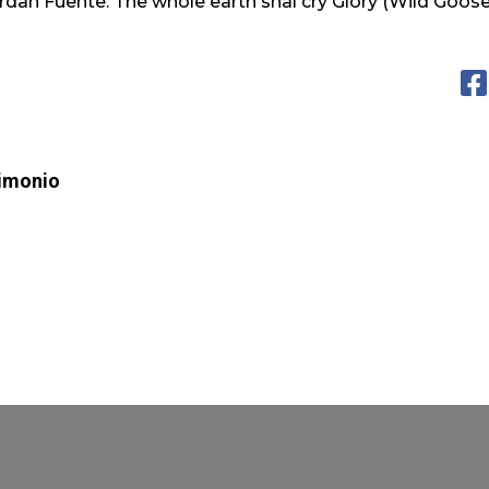
rdan Fuente: The whole earth shal cry Glory (Wild Goose 
rimonio