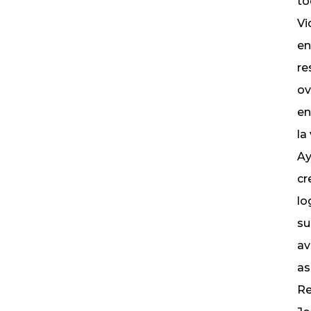
to
Vi
en
re
ov
en
la
Ay
cr
lo
su
av
as
Re