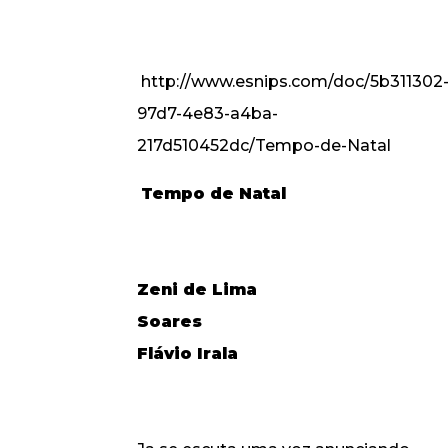
http://www.esnips.com/doc/5b311302
97d7-4e83-a4ba-
217d510452dc/Tempo-de-Natal
Tempo de Natal
Zeni de Lima
Soares
Flávio Irala