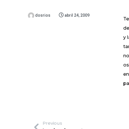
dosrios
abril 24, 2009
Te
de
y 
ta
no
os
en
pa
Previous