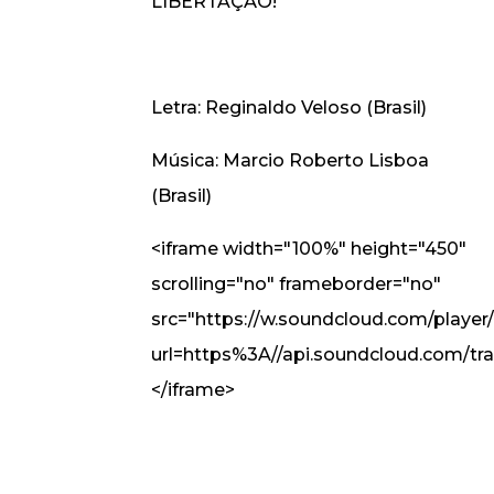
LIBERTAÇÃO!
Letra: Reginaldo Veloso (Brasil)
Música: Marcio Roberto Lisboa
(Brasil)
<iframe width="100%" height="450"
scrolling="no" frameborder="no"
src="https://w.soundcloud.com/player
url=https%3A//api.soundcloud.com/
</iframe>