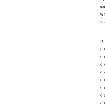
man
b) 
Pue
Ll
G
: 
C: 
G: 
C: 
G: 
C: 
G: 
C: 