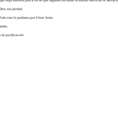
Que unja nuestros pies a fin de que sigamos llevando
la Buena Nueva
de
la Salvaci
Dios, ten piedad.
Todo esto lo pedimos por Cristo Jesús.
Amén.
o de purificación