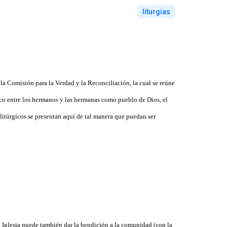
liturgias
e
la Comisión
para
la Verdad
y
la Reconciliación
, la cual se reúne
oco entre los hermanos y las hermanas como pueblo de Dios, el
 litúrgicos se presentan aquí de tal manera que puedan ser
a Iglesia
puede también dar la bendición a la comunidad (con la