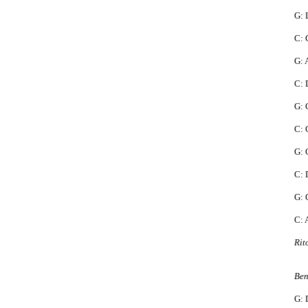
G: 
C: 
G: 
C: 
G: 
C: 
G: 
C: 
G: 
C: 
Rit
Ben
G: 