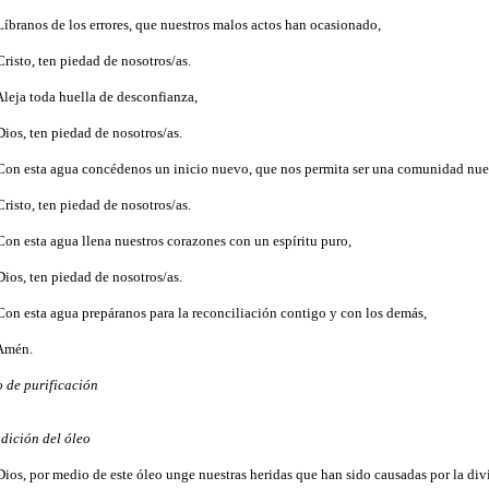
Líbranos de los errores, que nuestros malos actos han ocasionado,
Cristo, ten piedad de nosotros/as.
Aleja toda huella de desconfianza,
Dios, ten piedad de nosotros/as.
Con esta agua concédenos un inicio nuevo, que nos permita ser una comunidad nue
Cristo, ten piedad de nosotros/as.
Con esta agua llena nuestros corazones con un espíritu puro,
Dios, ten piedad de nosotros/as.
Con esta agua prepáranos para la reconciliación contigo y con los demás,
Amén.
o de purificación
dición del óleo
Dios, por medio de este óleo unge nuestras heridas que han sido causadas por la divi