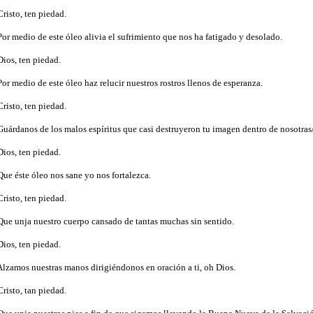
Cristo, ten piedad.
Por medio de este óleo alivia el sufrimiento que nos ha fatigado y desolado.
Dios, ten piedad.
Por medio de este óleo haz relucir nuestros rostros llenos de esperanza.
Cristo, ten piedad.
Guárdanos de los malos espíritus que casi destruyeron tu imagen dentro de nosotras
Dios, ten piedad.
Que éste óleo nos sane yo nos fortalezca.
Cristo, ten piedad.
Que unja nuestro cuerpo cansado de tantas muchas sin sentido.
Dios, ten piedad.
Alzamos nuestras manos dirigiéndonos en oración a ti, oh Dios.
Cristo, tan piedad.