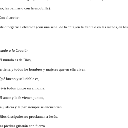
o, las palmas o con la escobilla).
Con el aceite:
de otorgarse a elección (con una señal de la cruz) en la frente o en las manos, en los
amado a
la Oración
El mundo es de Dios,
la tierra y todos los hombres y mujeres que en ella viven.
Qué bueno y saludable es,
vivir todos juntos en armonía.
El amor y la fe vienen juntos,
la justicia y la paz siempre se encuentran.
Silos discípulos no proclaman a Jesús,
las piedras gritarán con fuerza.