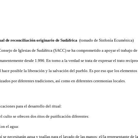
ual de reconciliación originario de Sudáfrica
(tomado de Sinfonía Ecuménica)
Consejo de Iglesias de Sudáfrica (SACC) se ha comprometido a apoyar el trabajo d
manentemente desde 1.996. En torno a la verdad se trata de expresar el trato recípr
l hace posible la liberación y la salvación del pueblo. Es por eso que los elementos
lizados por diferentes tradiciones, así como en diferentes ceremonias locales.
icaciones para el desarrollo del ritual:
el culto se ofrecen dos ritos de purificación diferentes:
Con el agua:
í se necesitarán agua y toallas para el lavado de las manos; el/la representante de
l