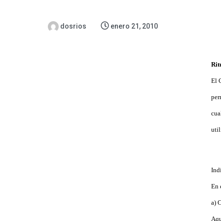
dosrios
enero 21, 2010
Rit
El 
per
cua
uti
Ind
En 
a) 
Aqu