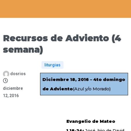
Recursos de Adviento (4
semana)
liturgias
dosrios
Diciembre 18, 2016 – 4to domingo
diciembre
de Adviento
(Azul y/o Morado)
12, 2016
Evangelio de
Mateo
1.18-24:
José, hijo de David,