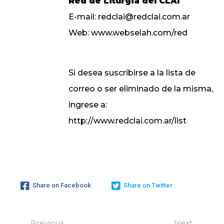
Red de Liturgia del CLAI
E-mail:
redclai@redclai.com.ar
Web:
www.webselah.com/red
Si desea suscribirse a la lista de
correo o ser eliminado de la misma,
ingrese a:
http://www.redclai.com.ar/list
Share on Facebook
Share on Twitter
Previous
Next