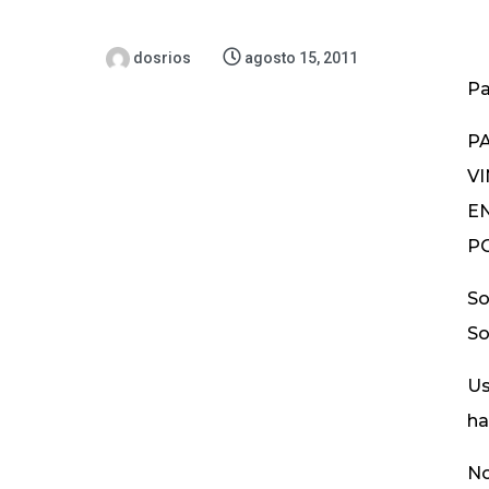
dosrios
agosto 15, 2011
Pa
P
VI
E
PO
So
So
Us
ha
No