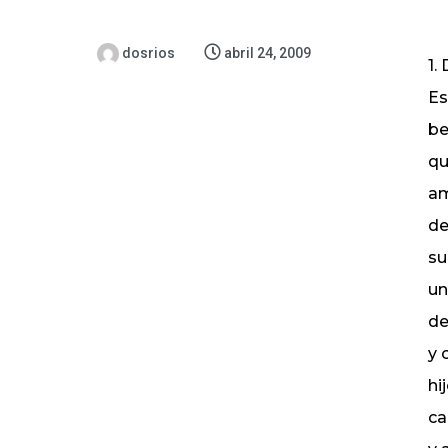
dosrios
abril 24, 2009
1.
Es
be
qu
am
de
su
un
de
y 
hi
ca