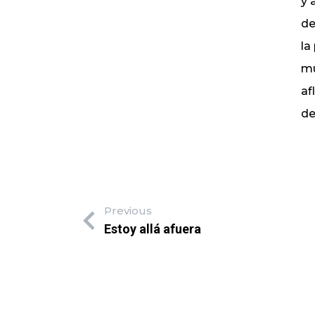
y 
de
la
mu
af
de
Previous
Estoy allá afuera