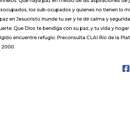
anhelos. Que haya paz en medio de las aspiraciones de j
socupados, los sub-ocupados y quienes no tienen lo mín
 paz en Jesucristo inunde tu ser y te dé calma y seguri
erte. Que Dios te bendiga con su paz, y tu vida y hoga
ligido encuentre refugio. Preconsulta CLAI Río de la Pla
 2000.