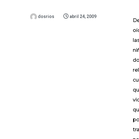
dosrios
abril 24, 2009
De
oí
la
ni
do
re
cu
qu
vi
qu
po
tr