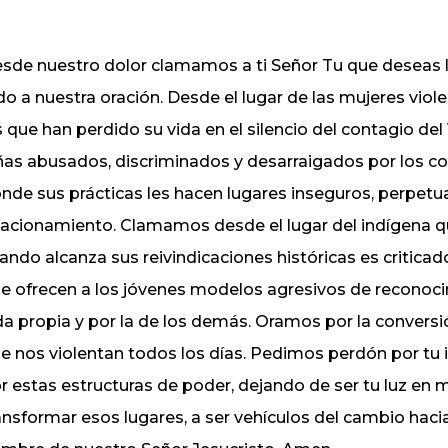
sde nuestro dolor clamamos a ti Señor Tu que deseas la 
do a nuestra oración. Desde el lugar de las mujeres viol
s que han perdido su vida en el silencio del contagio del
ñas abusados, discriminados y desarraigados por los c
nde sus prácticas les hacen lugares inseguros, perpetu
lacionamiento. Clamamos desde el lugar del indígena qu
ando alcanza sus reivindicaciones históricas es critic
e ofrecen a los jóvenes modelos agresivos de reconocim
da propia y por la de los demás. Oramos por la conversi
e nos violentan todos los días. Pedimos perdón por tu
r estas estructuras de poder, dejando de ser tu luz en 
ansformar esos lugares, a ser vehículos del cambio haci