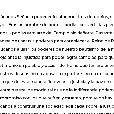
údanos Señor, a poder enfrentar nuestros demonios, nu
yos. Eras un hombre de poder - podías convertir las pie
inos, - podías arrojarte del Templo sin dañarte. Pasast
nera de usar tus poderes para establecer el Reino de Paz
údanos a usar los poderes de nuestro bautismo de la 
ojo ante la injusticia para poder lograr cambios, para 
stimonio en palabra y acción del Reino que tan ardien
estros deseos no en abusar o explotar, sino en descubri
ra que de esta manera florezcan la justicia y la paz en 
estra pereza, de modo tal que de la indiferencia poda
mpromiso con los que sufren y mueren, porque no hay q
danos a construir una sociedad edificada sobre la justicia