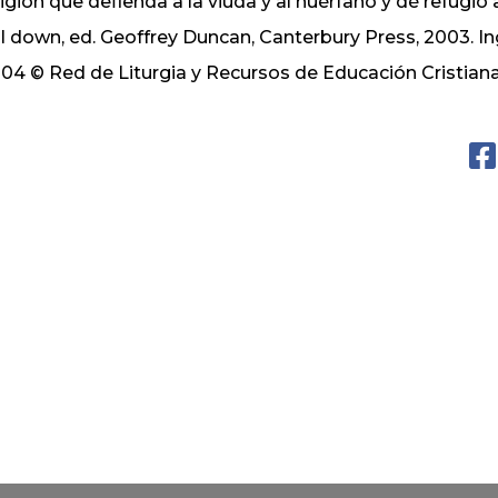
ligión que defienda a la viuda y al huérfano y dé refugio 
ll down, ed. Geoffrey Duncan, Canterbury Press, 2003. I
04 © Red de Liturgia y Recursos de Educación Cristi