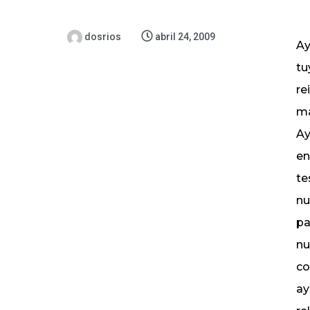
dosrios
abril 24, 2009
Ay
tu
re
ma
Ay
en
te
nu
pa
nu
co
ay