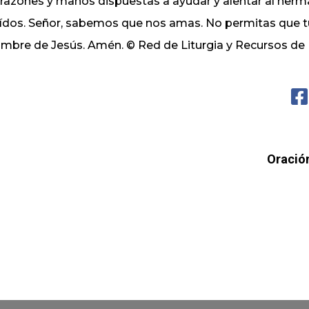
razones y manos dispuestas a ayudar y alentar al herm
ídos. Señor, sabemos que nos amas. No permitas que tus 
mbre de Jesús. Amén. © Red de Liturgia y Recursos d
Oración