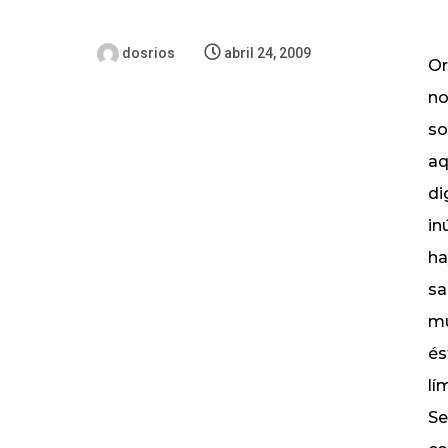
dosrios
abril 24, 2009
Or
no
so
aq
di
in
ha
sa
mu
és
lí
Se