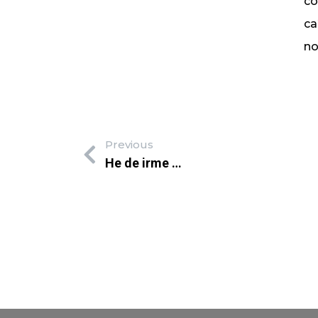
co
ca
no
Previous
He de irme …