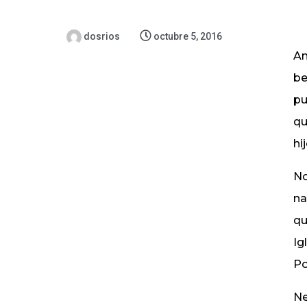
dosrios
octubre 5, 2016
Am
be
pu
qu
hi
No
na
qu
Ig
Po
Ne