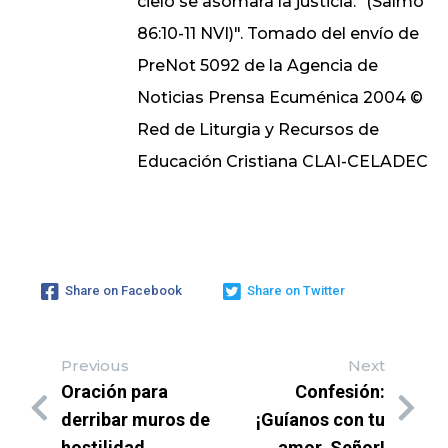
cielo se asomará la justicia." (Salmo
86:10-11 NVI)". Tomado del envío de
PreNot 5092 de la Agencia de
Noticias Prensa Ecuménica 2004 ©
Red de Liturgia y Recursos de
Educación Cristiana CLAI-CELADEC
Share on Facebook
Share on Twitter
Previous
Next
Oración para
Confesión:
derribar muros de
¡Guíanos con tu
hostilidad
amor, Señor!