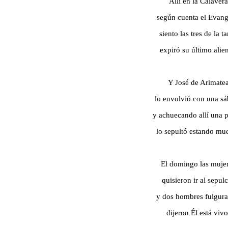
Allí en la Calavera
según cuenta el Evang
siento las tres de la t
expiró su último alien
Y José de Arimate
lo envolvió con una s
y achuecando allí una p
lo sepultó estando mue
El domingo las muje
quisieron ir al sepul
y dos hombres fulgura
dijeron Él está vivo