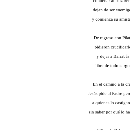
condenar al Nazare
dejan de ser enemig
y comienza su amist
De regreso con Pila
pidieron crucificarl
y dejar a Barrabás
libre de todo cargo
En el camino a la cr
Jesús pide al Padre pe
a quienes lo castiga
sin saber por qué lo h