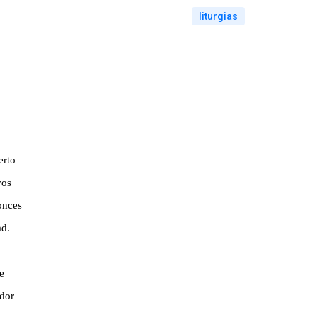
liturgias
erto
vos
onces
ad.
te
idor