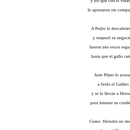
y los que con él vini
lo apresaron sin compa
A Pedro lo descubrie
y empezó su negaci
fueron tres veces segu
hasta que el gallo can
Ante Pilato lo acus
a Jesús el Galileo
y se lo llevan a Hero
para intentar su cond
Como
Herodes no de