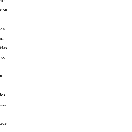
eron
sión.
ron
ón
idas
tó.
an
des
ena.
cide