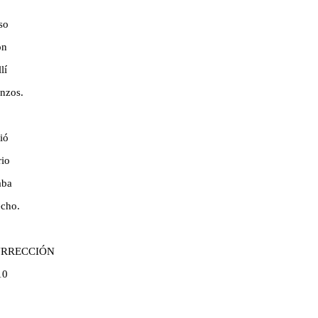
so
on
lí
enzos.
ió
rio
aba
echo.
URRECCIÓN
10