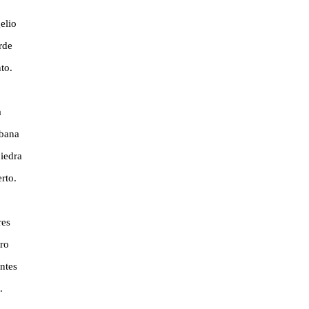
elio
arde
to.
a
ábana
iedra
rto.
res
cro
ntes
.