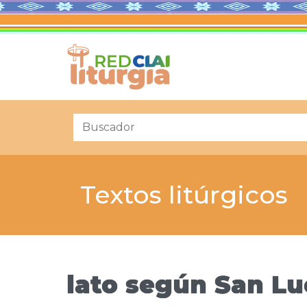
Textos litúrgicos
lato según San L