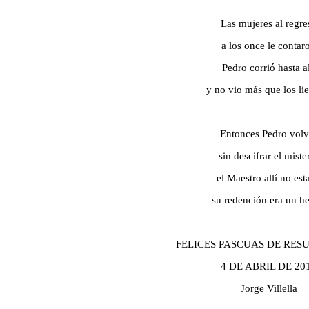
Las mujeres al regre
a los once le contar
Pedro corrió hasta al
y no vio más que los li
Entonces Pedro volv
sin descifrar el miste
el Maestro allí no est
su redención era un h
FELICES PASCUAS DE RES
4 DE ABRIL DE 20
Jorge Villella