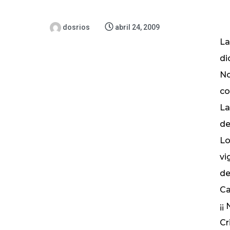
dosrios
abril 24, 2009
La
di
No
co
La
de
Lo
vi
de
Ca
¡¡
Cr