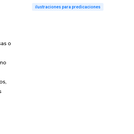
ilustraciones para predicaciones
sas o
ino
os,
s