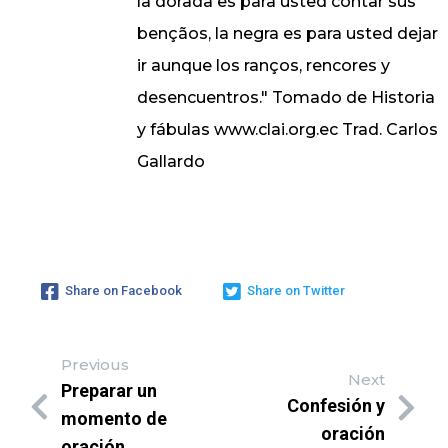
la dorada es para usted contar sus
bençãos, la negra es para usted dejar
ir aunque los ranços, rencores y
desencuentros." Tomado de Historia
y fábulas www.clai.org.ec Trad. Carlos
Gallardo
Share on Facebook
Share on Twitter
Previous
Next
Preparar un
Confesión y
momento de
oración
oración