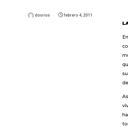
dosrios
febrero 4, 2011
L
En
co
mu
qu
su
de
As
vi
ha
to