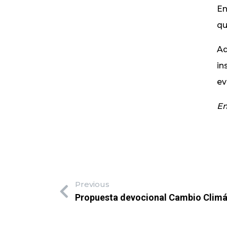
En
qu
Aq
in
ev
Em
Previous
Propuesta devocional Cambio Climát