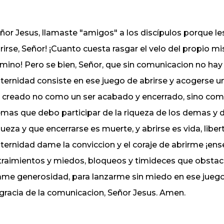
ñor Jesus, llamaste "amigos" a los discípulos porque les a
rirse, Señor! ¡Cuanto cuesta rasgar el velo del propio mi
mino! Pero se bien, Señor, que sin comunicacion no hay 
aternidad consiste en ese juego de abrirse y acogerse 
i creado no como un ser acabado y encerrado, sino com
mas que debo participar de la riqueza de los demas y d
queza y que encerrarse es muerte, y abrirse es vida, liber
aternidad dame la conviccion y el coraje de abrirme ¡e
traimientos y miedos, bloqueos y timideces que obstacu
me generosidad, para lanzarme sin miedo en ese juego
 gracia de la comunicacion, Señor Jesus. Amen.