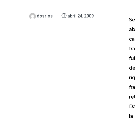
dosrios
abril 24, 2009
Se
ab
ca
fr
fu
de
ri
fr
re
Da
la