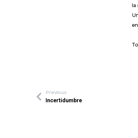
la
Un
en
To
Previous
Incertidumbre