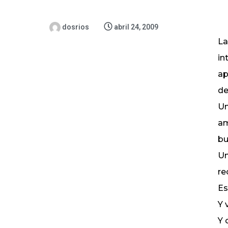
dosrios
abril 24, 2009
La
in
ap
de
Un
am
bu
Un
re
Es
Y 
Y 