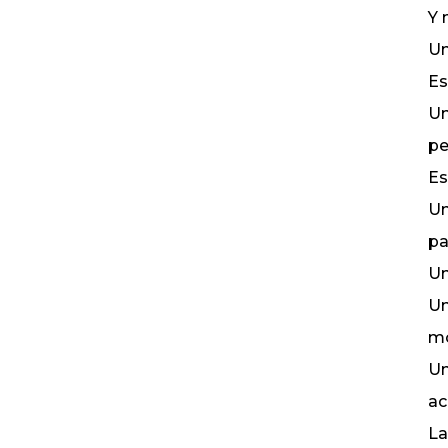
Y 
Un
Es
Un
pe
Es
Un
pa
Un
Un
mo
Un
ac
La