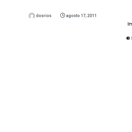
dosrios
agosto 17, 2011
Im
©