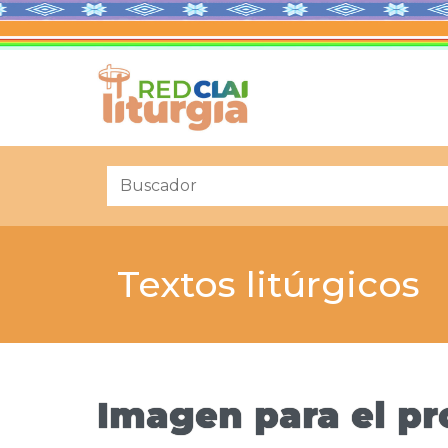
Textos litúrgicos
Imagen para el p