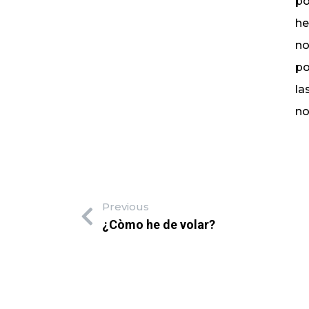
po
he
no
po
la
no
Previous
¿Còmo he de volar?