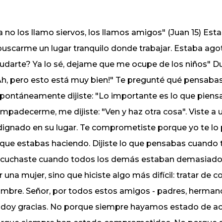
a no los llamo siervos, los llamos amigos" (Juan 15) Es
buscarme un lugar tranquilo donde trabajar. Estaba ago
udarte? Ya lo sé, dejame que me ocupe de los niños" Dud
Ah, pero esto está muy bien!" Te pregunté qué pensabas
pontáneamente dijiste: "Lo importante es lo que piensa
mpadecerme, me dijiste: "Ven y haz otra cosa". Viste a 
dignado en su lugar. Te comprometiste porque yo te lo 
 que estabas haciendo. Dijiste lo que pensabas cuando
cuchaste cuando todos los demás estaban demasiado i
r una mujer, sino que hiciste algo más difícil: tratar de 
mbre. Señor, por todos estos amigos - padres, hermanos
 doy gracias. No porque siempre hayamos estado de ac