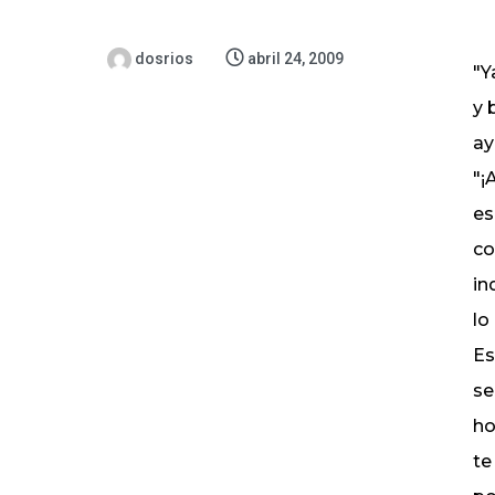
dosrios
abril 24, 2009
"Y
y 
ay
"¡
es
co
in
lo
Es
se
ho
te