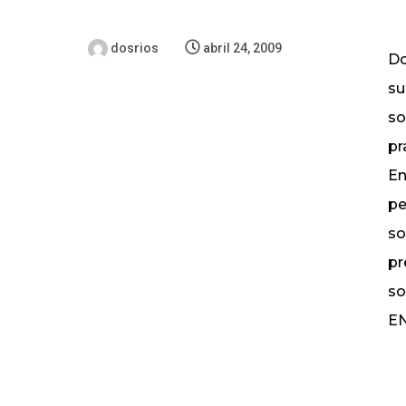
dosrios
abril 24, 2009
Do
su
so
pr
En
pe
so
pr
so
EN