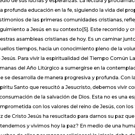
dio de sus luchas y esperanzas. La lectura y proclamac
a profunda educación en la fe, siguiendo la vida del prop
stimonios de las primeras comunidades cristianas, refl
guimiento a Jesús en su contexto[5]. Este recorrido y 
estras asambleas cristianas de hoy. Es un caminar jun
uellos tiempos, hacia un conocimiento pleno de la volu
 Jesús. Para vivir la espiritualidad del Tiempo Común 
manas del Año Litúrgico a sumergirse en la contemplaci
e se desarrolla de manera progresiva y profunda. Con l
píritu Santo que resucitó a Jesucristo, debemos vivir con
 consumación de la salvación de Dios. Esta no es una e
mprometida con los valores del reino de Jesús, con los
z de Cristo Jesús ha resucitado para darnos su paz que
tendemos y vivimos hoy la paz? En medio de una humani