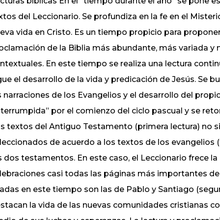
cturas bíblicas En el “tiempo durante el año” se pone es
xtos del Leccionario. Se profundiza en la fe en el Misteri
eva vida en Cristo. Es un tiempo propicio para propone
oclamación de la Biblia más abundante, más variada y
ntextuales. En este tiempo se realiza una lectura conti
gue el desarrollo de la vida y predicación de Jesús. Se
s narraciones de los Evangelios y el desarrollo del propi
nterrumpida” por el comienzo del ciclo pascual y se ret
s textos del Antiguo Testamento (primera lectura) no 
leccionados de acuerdo a los textos de los evangelios (
s dos testamentos. En este caso, el Leccionario frece la
lebraciones casi todas las páginas más importantes d
adas en este tiempo son las de Pablo y Santiago (segun
stacan la vida de las nuevas comunidades cristianas c