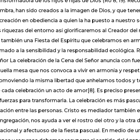
ansformadora de los hijos e hijas de Dios (Ro 8, 19). R
mbra, han sido creados a la imagen de Dios, y que ten
 creación en obediencia a quien la ha puesto a nuestro 
s riquezas del entorno así glorificaremos al Creador
 también una Fiesta del Espíritu que celebramos en armo
amado a la sensibilidad y la responsabilidad ecológica. 
ñor La celebración de la Cena del Señor anuncia con fuer
uella mesa que nos convoca a vivir en armonía y resp
omoviendo la misma libertad que anhelamos todos y tod
 cada celebración un acto de amor[8]. Es preciso present
 fuerzas para transformarla. La celebración es más pas
lación entre las personas. Cristo es mediador también 
ngregación, nos ayuda a ver el rostro del otro y la otra
lacional y afectuoso de la fiesta pascual. En medio de