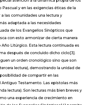
pecial atención a la dinámica propia de los
o Pascual y en las exigencias éticas de la
r a las comunidades una lectura y
 más adaptada a las necesidades
nuada de los Evangelios Sinópticos que
 busca con esto armonizar de cierta manera
o Año Litúrgico. Esta lectura continuada es
oma después de concluido dicho ciclo[3].
siguen un orden cronológico sino que son
tercera lectura), demostrando la unidad de
 posibilidad de compartir en las
el Antiguo Testamento. Las epístolas más
da lectura). Son lecturas más bien breves y
omo una experiencia de crecimiento en