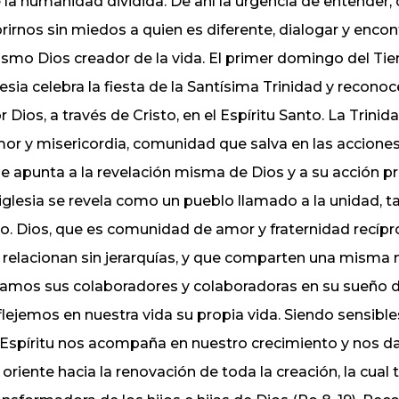
 la humanidad dividida. De ahí la urgencia de entender, 
rirnos sin miedos a quien es diferente, dialogar y enco
smo Dios creador de la vida. El primer domingo del Ti
lesia celebra la fiesta de la Santísima Trinidad y recono
r Dios, a través de Cristo, en el Espíritu Santo. La Tr
or y misericordia, comunidad que salva en las acciones 
e apunta a la revelación misma de Dios y a su acción p
 iglesia se revela como un pueblo llamado a la unidad, tal
o. Dios, que es comunidad de amor y fraternidad recípr
 relacionan sin jerarquías, y que comparten una misma 
amos sus colaboradores y colaboradoras en su sueño d
flejemos en nuestra vida su propia vida. Siendo sensible
 Espíritu nos acompaña en nuestro crecimiento y nos da
 oriente hacia la renovación de toda la creación, la cua