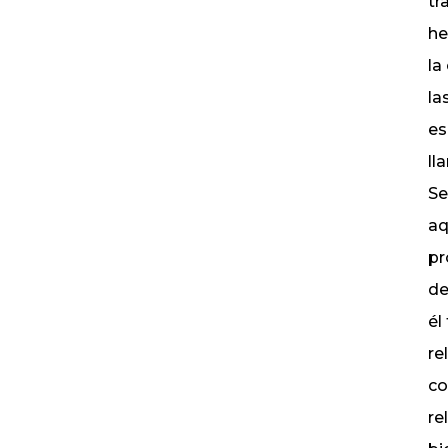
tr
he
la
la
es
ll
Se
aq
pr
de
él
re
co
re