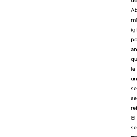
de
Ab
mi
ig
po
am
qu
la
un
se
se
re
El
se