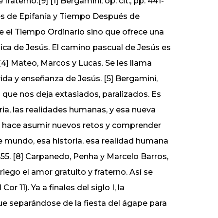
aterno.[9] [1] Bergamini, op. cit., pp. 441-
s de Epifanía y Tiempo Después de
e el Tiempo Ordinario sino que ofrece una
nica de Jesús. El camino pascual de Jesús es
 [4] Mateo, Marcos y Lucas. Se les llama
da y enseñanza de Jesús. [5] Bergamini,
n que nos deja extasiados, paralizados. Es
oria, las realidades humanas, y esa nueva
os hace asumir nuevos retos y comprender
se mundo, esa historia, esa realidad humana
 455. [8] Carpanedo, Penha y Marcelo Barros,
griego el amor gratuito y fraterno. Así se
or 11). Ya a finales del siglo I, la
 fue separándose de la fiesta del ágape para