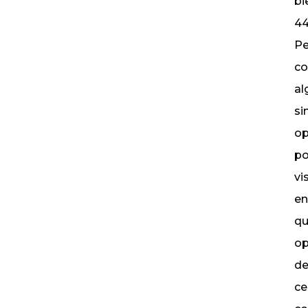
bi
44
Pe
co
al
si
op
po
vi
en
qu
op
de
ce