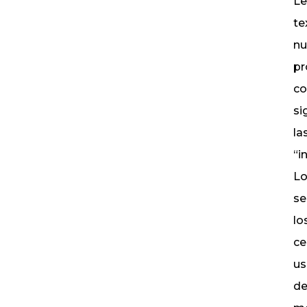
Le
te
nu
pr
co
si
la
“i
Lo
se
lo
ce
us
de