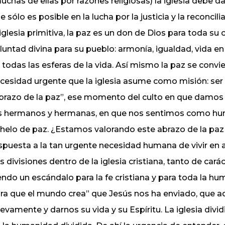
uchas de ellas por razones religiosas) la iglesia debe d
e sólo es posible en la lucha por la justicia y la reconc
 iglesia primitiva, la paz es un don de Dios para toda su
luntad divina para su pueblo: armonía, igualdad, vida e
 todas las esferas de la vida. Así mismo la paz se conv
cesidad urgente que la iglesia asume como misión: ser
brazo de la paz”, ese momento del culto en que damos y 
s hermanos y hermanas, en que nos sentimos como h
helo de paz. ¿Estamos valorando este abrazo de la paz
spuesta a la tan urgente necesidad humana de vivir en 
s divisiones dentro de la iglesia cristiana, tanto de ca
endo un escándalo para la fe cristiana y para toda la 
ra que el mundo crea” que Jesús nos ha enviado, que aqu
evamente y darnos su vida y su Espíritu. La iglesia di