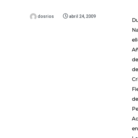
dosrios
abril 24, 2009
Du
Na
el
Añ
de
de
Cr
Fi
de
Pe
Ad
en