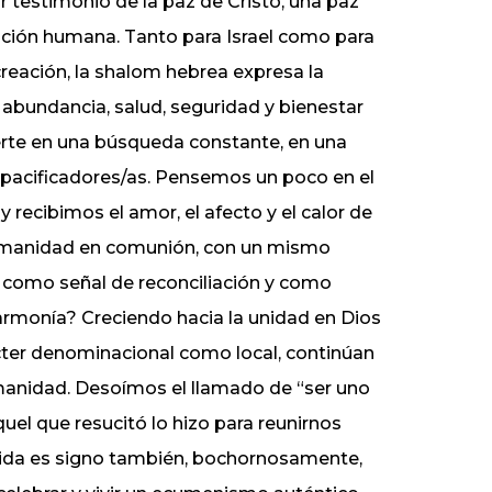
ar testimonio de la paz de Cristo, una paz
iliación humana. Tanto para Israel como para
 creación, la shalom hebrea expresa la
n abundancia, salud, seguridad y bienestar
ierte en una búsqueda constante, en una
 pacificadores/as. Pensemos un poco en el
recibimos el amor, el afecto y el calor de
umanidad en comunión, con un mismo
 como señal de reconciliación y como
armonía? Creciendo hacia la unidad en Dios
rácter denominacional como local, continúan
humanidad. Desoímos el llamado de “ser uno
el que resucitó lo hizo para reunirnos
vidida es signo también, bochornosamente,