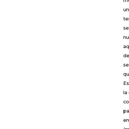
me
un
te
se
nu
aq
de
se
qu
Es
la
co
pa
en