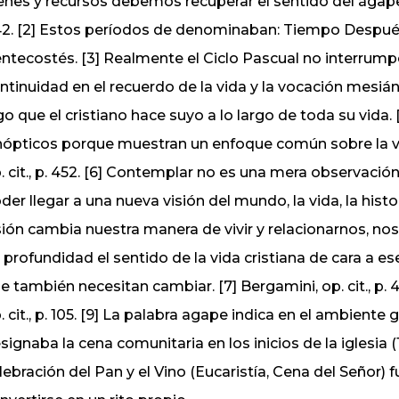
enes y recursos debemos recuperar el sentido del ágape fr
2. [2] Estos períodos de denominaban: Tiempo Despué
ntecostés. [3] Realmente el Ciclo Pascual no interrump
ntinuidad en el recuerdo de la vida y la vocación mesiá
go que el cristiano hace suyo a lo largo de toda su vida.
nópticos porque muestran un enfoque común sobre la vi
. cit., p. 452. [6] Contemplar no es una mera observació
der llegar a una nueva visión del mundo, la vida, la hist
sión cambia nuestra manera de vivir y relacionarnos, n
 profundidad el sentido de la vida cristiana de cara a e
e también necesitan cambiar. [7] Bergamini, op. cit., p.
. cit., p. 105. [9] La palabra agape indica en el ambiente 
signaba la cena comunitaria en los inicios de la iglesia (1 C
lebración del Pan y el Vino (Eucaristía, Cena del Señor)