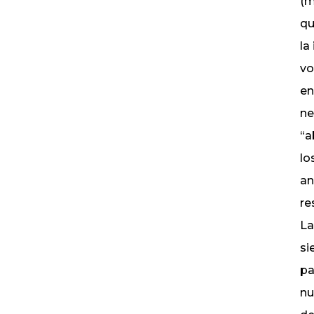
(m
qu
la
vo
en
ne
“a
lo
an
re
La
si
pa
nu