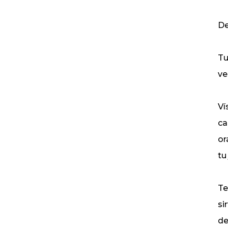
De
Tu
ve
Ví
ca
or
tu
Te
si
de