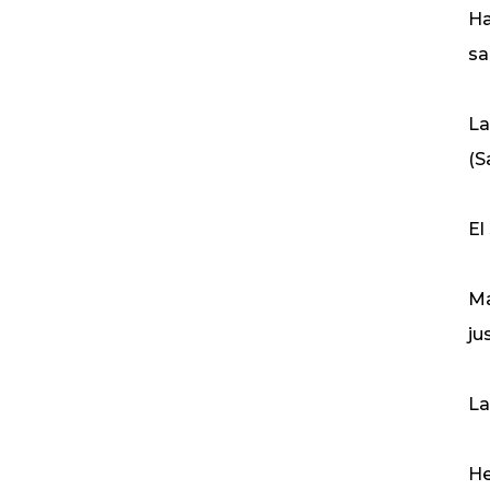
Ha
sa
La
(S
El
Ma
ju
La
He