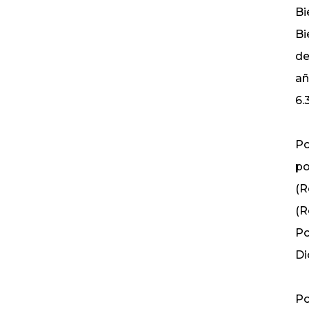
Bi
Bi
de
añ
6.
Po
po
(R
(R
Po
Di
Po