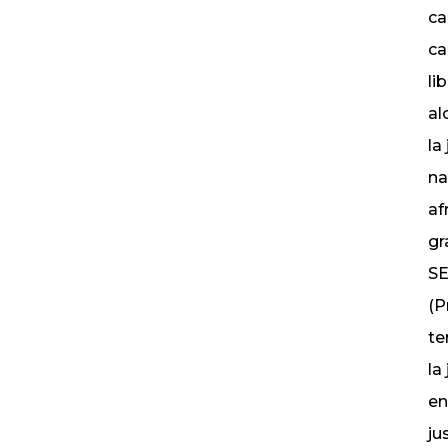
ca
ca
li
al
la
na
af
gr
SE
(P
te
la
en
ju