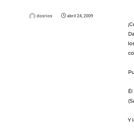
dosrios
abril 24, 2009
¡C
Da
lo
co
Pu
Él
(S
Y 