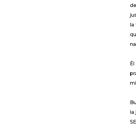
de
ju
la
qu
na
Él
pr
mi
Bu
la
SE