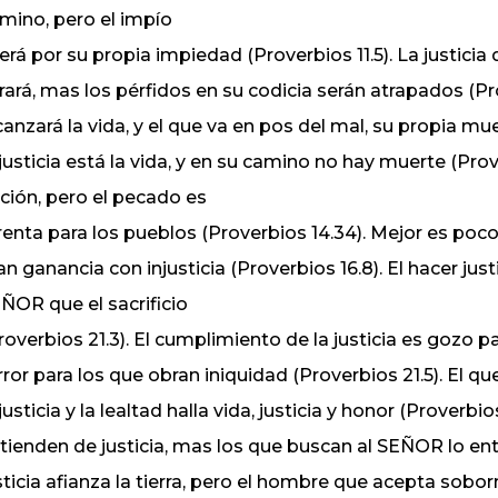
mino, pero el impío
erá por su propia impiedad (Proverbios 11.5). La justicia 
brará, mas los pérfidos en su codicia serán atrapados (Prov
canzará la vida, y el que va en pos del mal, su propia mue
 justicia está la vida, y en su camino no hay muerte (Prov
ción, pero el pecado es
renta para los pueblos (Proverbios 14.34). Mejor es poco 
an ganancia con injusticia (Proverbios 16.8). El hacer ju
ÑOR que el sacrificio
roverbios 21.3). El cumplimiento de la justicia es gozo pa
rror para los que obran iniquidad (Proverbios 21.5). El qu
 justicia y la lealtad halla vida, justicia y honor (Prover
tienden de justicia, mas los que buscan al SEÑOR lo enti
sticia afianza la tierra, pero el hombre que acepta sobo