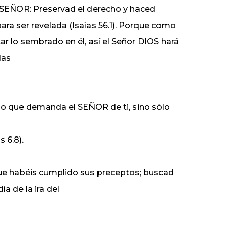
 el SEÑOR: Preservad el derecho y haced
 para ser revelada (Isaías 56.1). Porque como
ar lo sembrado en él, así el Señor DIOS hará
las
 lo que demanda el SEÑOR de ti, sino sólo
 6.8).
que habéis cumplido sus preceptos; buscad
ía de la ira del