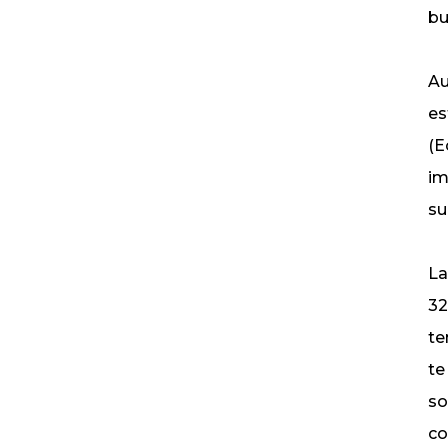
bu
Au
es
(E
im
su
La
32
te
te
so
co