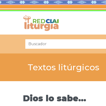
Textos litúrgicos
Dios lo sabe…