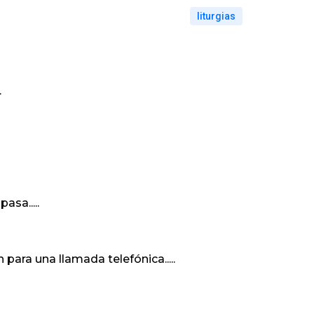
liturgias
.
asa.....
ara una llamada telefónica.....