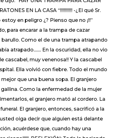
ca y le dijo: “HAY UNA TRAMPA PARA CAZAR
S EN LA CASA “!!!!!!!!!! -¿El qué Sr.
estoy en peligro ¿? Pienso que no ¡!!”
do, para encarar a la trampa de cazar
ran barullo. Como el de una trampa atrapando
a atrapado........ En la oscuridad, ella no vio
de cascabel, muy venenosa!! Y la cascabel
ospital. Ella volvió con fiebre. Todo el mundo
a mejor que una buena sopa. El granjero
 la gallina. Como la enfermedad de la mujer
limentarlos, el granjero mató al cordero. La
eral. El granjero, entonces, sacrificó a la
usted oiga decir que alguien está delante
ción, acuérdese que, cuando hay una