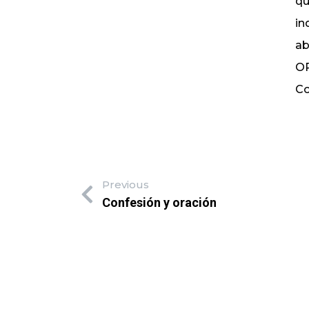
qu
in
ab
OR
Co
Previous
Confesión y oración