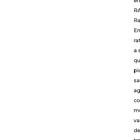
en
RA
Ra
En
ra
a 
qu
pi
sa
ag
co
mu
va
de