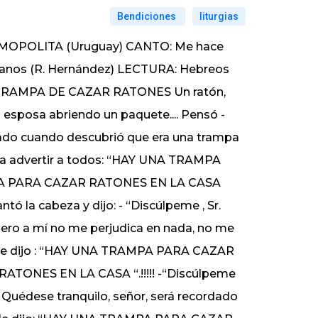
Bendiciones
liturgias
OPOLITA (Uruguay) CANTO: Me hace
anos (R. Hernández) LECTURA: Hebreos
TRAMPA DE CAZAR RATONES Un ratón,
u esposa abriendo un paquete.... Pensó -
rizado cuando descubrió que era una trampa
anja a advertir a todos: “HAY UNA TRAMPA
A PARA CAZAR RATONES EN LA CASA
antó la cabeza y dijo: - “Discúlpeme , Sr.
pero a mí no me perjudica en nada, no me
 y le dijo : “HAY UNA TRAMPA PARA CAZAR
ONES EN LA CASA “.!!!!! -“Discúlpeme
. Quédese tranquilo, señor, será recordado