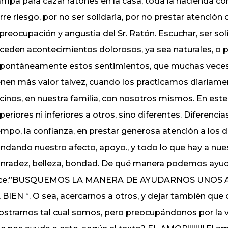
ampa para cazar ratones en la casa, toda la hacienda cor
rre riesgo, por no ser solidaria, por no prestar atenció
 preocupación y angustia del Sr. Ratón. Escuchar, ser so
ceden acontecimientos dolorosos, ya sea naturales, o 
pontáneamente estos sentimientos, que muchas veces 
enen más valor talvez, cuando los practicamos diariame
cinos, en nuestra familia, con nosotros mismos. En este
periores ni inferiores a otros, sino diferentes. Diferenc
empo, la confianza, en prestar generosa atención a los d
indando nuestro afecto, apoyo., y todo lo que hay a nues
nradez, belleza, bondad. De qué manera podemos ayu
ice:”BUSQUEMOS LA MANERA DE AYUDARNOS UNOS A
 BIEN “. O sea, acercarnos a otros, y dejar también que 
strarnos tal cual somos, pero preocupándonos por la vida