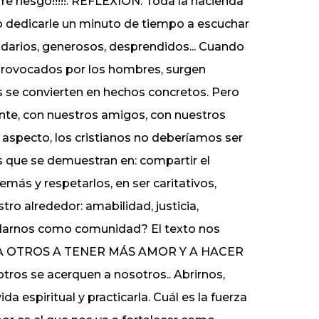
re riesgo!!!!!. REFLEXIÓN: Toda la hacienda
n o dedicarle un minuto de tiempo a escuchar
lidarios, generosos, desprendidos... Cuando
provocados por los hombres, surgen
se convierten en hechos concretos. Pero
nte, con nuestros amigos, con nuestros
 aspecto, los cristianos no deberíamos ser
ias que se demuestran en: compartir el
emás y respetarlos, en ser caritativos,
tro alrededor: amabilidad, justicia,
darnos como comunidad? El texto nos
 OTROS A TENER MÁS AMOR Y A HACER
otros se acerquen a nosotros.. Abrirnos,
 espiritual y practicarla. Cuál es la fuerza