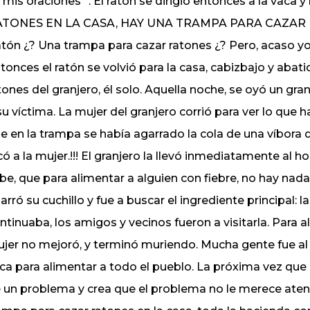
 mis oraciones “. El ratón se dirigió entonces a la va
TONES EN LA CASA, HAY UNA TRAMPA PARA CAZAR RATONE
tón ¿? Una trampa para cazar ratones ¿? Pero, acaso yo 
tonces el ratón se volvió para la casa, cabizbajo y abati
tones del granjero, él solo. Aquella noche, se oyó un g
su víctima. La mujer del granjero corrió para ver lo que habí
e en la trampa se había agarrado la cola de una víbora 
có a la mujer.!!! El granjero la llevó inmediatamente al h
be, que para alimentar a alguien con fiebre, no hay nad
arró su cuchillo y fue a buscar el ingrediente principal:
ntinuaba, los amigos y vecinos fueron a visitarla. Para a
jer no mejoró, y terminó muriendo. Mucha gente fue al fun
ca para alimentar a todo el pueblo. La próxima vez que 
 un problema y crea que el problema no le merece aten