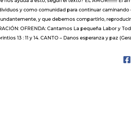
e nos ayuda a esto, según el texto? EL AMOR!!!!!!!! El a
dividuos y como comunidad para continuar caminando e
undantemente, y que debemos compartirlo, reproducirlo
ACIÓN: OFRENDA: Cantamos La pequeña Labor y Todo l
rintios 13 : 11 y 14. CANTO – Danos esperanza y paz (G