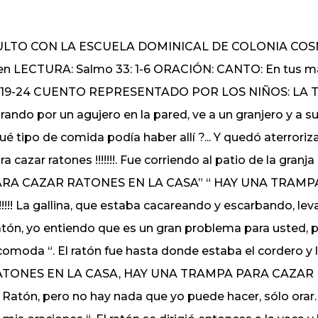
ULTO CON LA ESCUELA DOMINICAL DE COLONIA COSM
en LECTURA: Salmo 33: 1-6 ORACIÓN: CANTO: En tus m
:19-24 CUENTO REPRESENTADO POR LOS NIÑOS: LA 
rando por un agujero en la pared, ve a un granjero y a s
ué tipo de comida podía haber allí ?... Y quedó aterro
ra cazar ratones !!!!!!!. Fue corriendo al patio de la gr
ARA CAZAR RATONES EN LA CASA” “ HAY UNA TRAMP
!!!!!!! La gallina, que estaba cacareando y escarbando, lev
tón, yo entiendo que es un gran problema para usted, 
comoda “. El ratón fue hasta donde estaba el cordero
TONES EN LA CASA, HAY UNA TRAMPA PARA CAZAR RAT
. Ratón, pero no hay nada que yo puede hacer, sólo orar