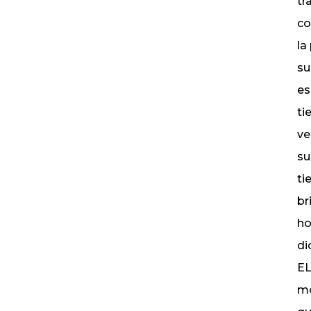
tr
co
la
su
es
ti
ve
su
ti
br
ho
d
EL
mo