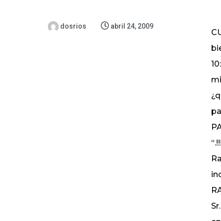
dosrios
abril 24, 2009
C
bi
10
mi
¿q
pa
P
“.
Ra
in
RA
Sr