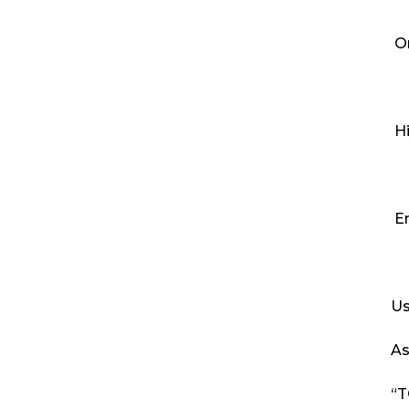
O
H
E
Us
As
“