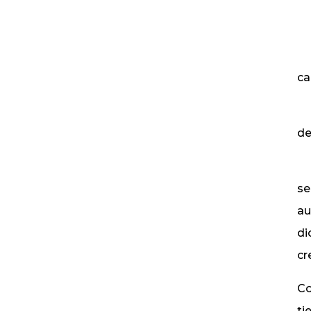
ca
de
se
au
di
cr
Co
ti