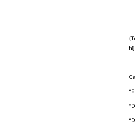
(
T
hi
Ca
“E
“D
“D