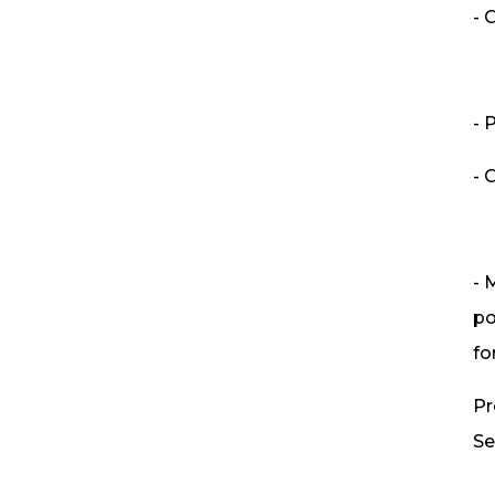
- 
- 
- 
- 
po
fo
Pr
Se