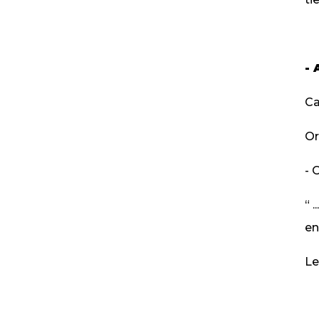
- 
Ca
Or
- 
“ 
en
Le