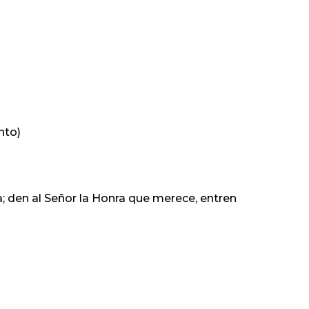
nto)
a
; den al Señor
la Honra
que merece, entren