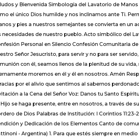
ludos y Bienvenida Simbología del Lavatorio de Manos
mo el único Dios humilde y nos inclinamos ante Ti. Perm
nos y pies a nuestros semejantes se convierta en un 
s necesidades de nuestro pueblo. Acto simbólico del L
nfesión Personal en Silencio Confesión Comunitaria de 
estro Señor Jesucristo, para servir y no para ser servido,
munión con él, seamos llenos de la plenitud de su vid
ernamente moremos en él y él en nosotros. Amén Res
racias por el alivio que sentimos al sabernos perdonado
vitación a la Cena del Señor Voz: Danos tu Santo Espíritu
 Hijo se haga presente, entre en nosotros, a través de
rdero de Dios Palabras de Institución: I Corintios 11:23
ndición y Dedicación de los Elementos Canto de comun
ttinoni - Argentina) 1. Para que estés siempre en medio