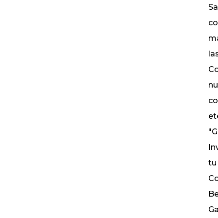
Sa
co
ma
la
Co
nu
co
et
"G
In
tu
Co
Be
Ga