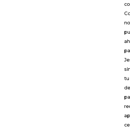
co
Co
no
pu
ah
pa
Je
si
tu
de
pa
re
ap
ce