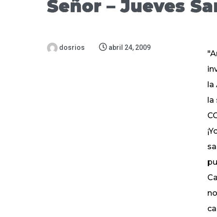
Señor – Jueves Sa
dosrios
abril 24, 2009
"A
in
la
la
CO
¡Y
sa
pu
Ca
no
ca