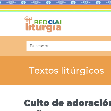
Textos litúrgicos
Culto de adoració