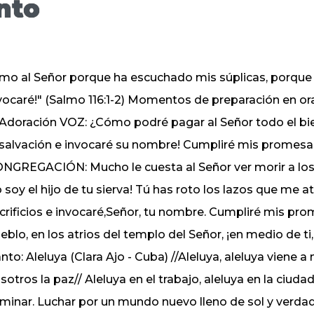
nto
mo al Señor porque ha escuchado mis súplicas, porque 
vocaré!" (Salmo 116:1-2) Momentos de preparación en o
 Adoración VOZ: ¿Cómo podré pagar al Señor todo el bi
 salvación e invocaré su nombre! Cumpliré mis promesas
NGREGACIÓN: Mucho le cuesta al Señor ver morir a los q
o soy el hijo de tu sierva! Tú has roto los lazos que me 
crificios e invocaré,Señor, tu nombre. Cumpliré mis pr
eblo, en los atrios del templo del Señor, ¡en medio de t
nto: Aleluya (Clara Ajo - Cuba) //Aleluya, aleluya viene a 
sotros la paz// Aleluya en el trabajo, aleluya en la ciud
minar. Luchar por un mundo nuevo lleno de sol y verdad,