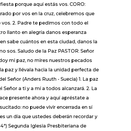
 fiesta porque aquí estás vos. CORO:
rado por vos en la cruz, celebremos que
 vos. 2. Padre te pedimos con todo el
tro llanto en alegría danos esperanza
uien sabe cuántos en esta ciudad, danos la
como sos. Saludo de la Paz PASTOR: Señor
es doy mi paz, no mires nuestros pecados
la paz y llévala hacia la unidad perfecta de
del Señor (Anders Ruuth - Suecia) 1. La paz
l Señor a ti y a mí a todos alcanzará. 2. La
 hace presente ahora y aquí apréstate a
Resucitado: no puede vivir encerrada en sí
 es un día que ustedes deberán recordar y
:14ª) Segunda Iglesia Presbiteriana de