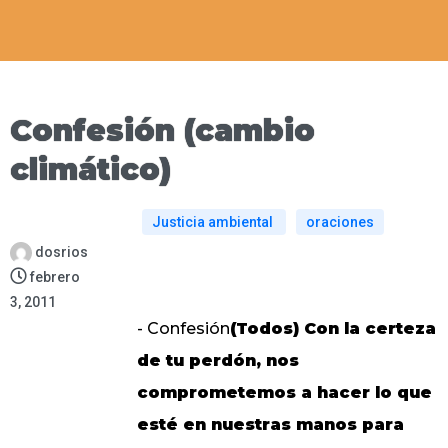
Confesión (cambio
climático)
Justicia ambiental
oraciones
dosrios
febrero
3, 2011
- Confesión
(Todos) Con la certeza
de tu perdón, nos
comprometemos a hacer lo que
esté en nuestras manos para